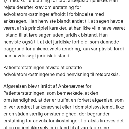
1,4 mio. kr. i erstatning for tabt arbejdsfortjeneste. Han
rejste derefter krav om erstatning for
advokatomkostninger afholdt i forbindelse med
ankesagen. Han henviste blandt andet til, at sagen havde
været af så principiel karakter, at han ikke ville have været
i stand til at føre sagen uden juridisk bistand. Han
henviste også til, at det juridiske forhold, som dannede
baggrund for ankenævnets ændring, kun var påvist, fordi
han havde søgt juridisk bistand.
Patienterstatningen afviste at erstatte
advokatomkostningerne med henvisning til retspraksis.
Afgørelsen blev tiltrådt af Ankenævnet for
Patienterstatningen, som bemærkede, at den
omstændighed, at der er truffet en forkert afgørelse, som
bliver ændret i ankenævnet eller i domstolssystemet, ikke
er en sådan særlig omstændighed, der begrunder
erstatning for advokatomkostninger. I praksis kræves det,
at en patient ikke selv er i stand til at varetage sine