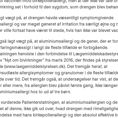
 til vaccinen mod birkepollenallergi, men at der ikke var tale 
ivirkning set i forhold til den sygdom, som drengen blev behand
lagt vægt på, at drengen havde væsentligt symptomgivende
nallergi og var meget generet af irritation fra særligt øjne og
 ville fortsat have været til stede, hvis han ikke var blevet va
gså lagt vægt på, at aluminiumsallergi og de gener, der er f
faringsmæssigt i langt de fleste tilfælde er forbigående.
tatningen henviste i den forbindelse til Lægemiddelskadestyr
 ”Nyt om bivirkninger” fra marts 2016, der findes på styrelse
 (www.laegemiddelstyrelsen.dk). Det fremgår heraf, at
nsudløste allergisymptomer og granulomer i de fleste tilfælde
de over tid. Det fremgår også, at undersøgelser har vist, at de
r eller mere, fra allergien blev påvist første gang, ikke længe
uminiumsallergi hos to ud af tre børn.
 vurderede Patienterstatningen, at aluminiumsallergien og de
t af denne, ikke gik ud over, hvad drengen med rimeligeligh
bindelse med hans birkepollenallergi og den absolut effektive 