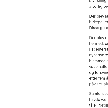
bivirkning
alvorlig b
Der blev 
birkepolle
Disse gener
Der blev o
hermed, er
Patienters
nyhedsbrev
hjemmeside
vaccinatio
og forsvin
efter fem å
påvises al
Samlet set
havde være
tåle i for