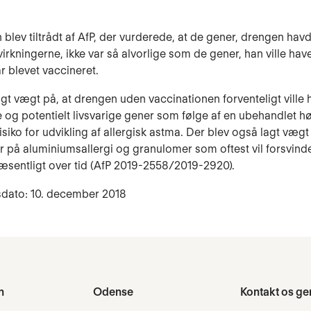
 blev tiltrådt af AfP, der vurderede, at de gener, drengen hav
virkningerne, ikke var så alvorlige som de gener, han ville have
ar blevet vaccineret.
agt vægt på, at drengen uden vaccinationen forventeligt ville 
 og potentielt livsvarige gener som følge af en ubehandlet hø
isiko for udvikling af allergisk astma. Der blev også lagt vægt 
på aluminiumsallergi og granulomer som oftest vil forsvinde
sentligt over tid (AfP 2019-2558/2019-2920).
sdato: 10. december 2018
n
Odense
Kontakt os ge