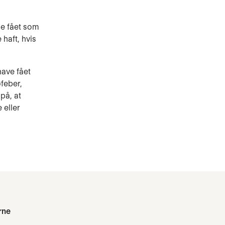
de fået som
 haft, hvis
have fået
feber,
på, at
 eller
rne