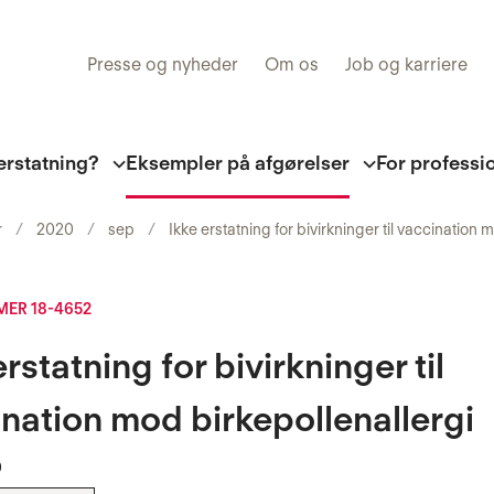
Presse og nyheder
Om os
Job og karriere
erstatning?
Eksempler på afgørelser
For professi
r
2020
sep
Ikke erstatning for bivirkninger til vaccination 
ER 18-4652
erstatning for bivirkninger til
nation mod birkepollenallergi
0