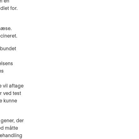
om en
let for.
 næse.
ccineret.
orbundet
elsens
ns
 vil aftage
r ved test
re kunne
 gener, der
ed måtte
behandling