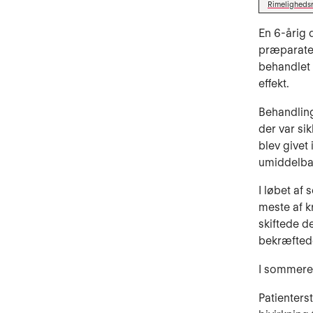
Rimeligheds
En 6-årig 
præparatet
behandlet 
effekt.
Behandling
der var si
blev givet
umiddelbar
I løbet af
meste af k
skiftede d
bekræfted
I sommere
Patienters