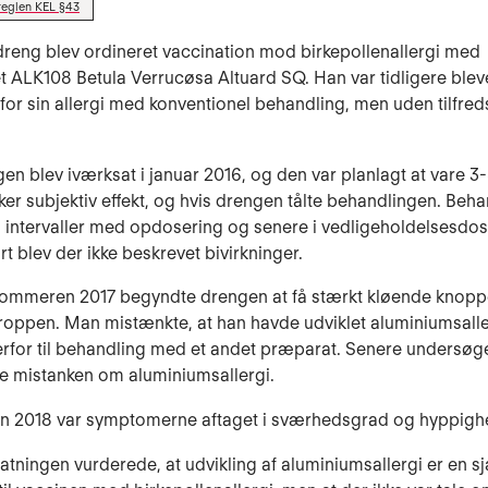
reglen KEL §43
dreng blev ordineret vaccination mod birkepollenallergi med
 ALK108 Betula Verrucøsa Altuard SQ. Han var tidligere blev
for sin allergi med konventionel behandling, men uden tilfred
en blev iværksat i januar 2016, og den var planlagt at vare 3-5
kker subjektiv effekt, og hvis drengen tålte behandlingen. Beh
 i intervaller med opdosering og senere i vedligeholdelsesdos
t blev der ikke beskrevet bivirkninger.
 sommeren 2017 begyndte drengen at få stærkt kløende knopp
roppen. Man mistænkte, at han havde udviklet aluminiumsalle
erfor til behandling med et andet præparat. Senere undersøg
e mistanken om aluminiumsallergi.
n 2018 var symptomerne aftaget i sværhedsgrad og hyppigh
tatningen vurderede, at udvikling af aluminiumsallergi er en 