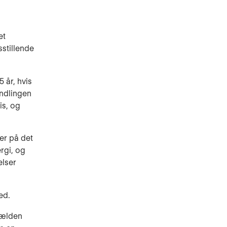
et
sstillende
 år, hvis
andlingen
is, og
er på det
rgi, og
elser
ed.
sjælden