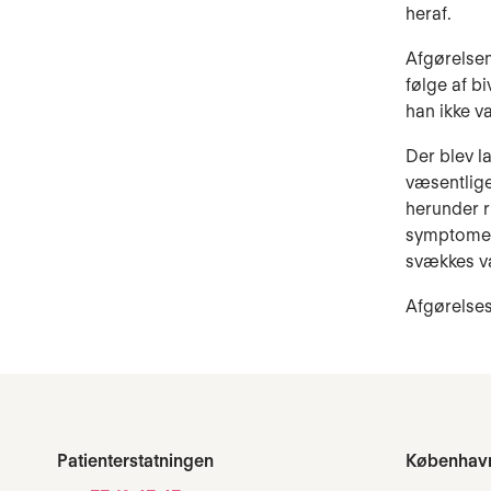
heraf.
Afgørelsen
følge af bi
han ikke v
Der blev l
væsentlige
herunder r
symptomer 
svækkes væ
Afgørelse
Patienterstatningen
Københav