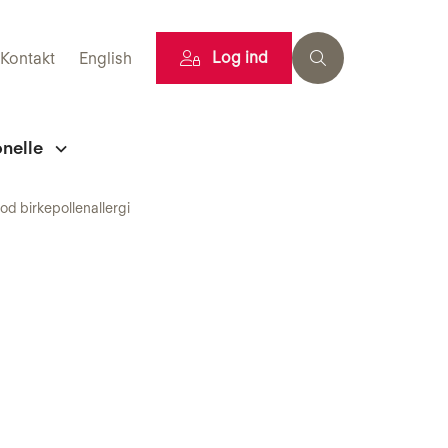
Log ind
Kontakt
English
onelle
mod birkepollenallergi