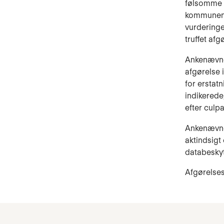
følsomme 
kommunen 
vurderinge
truffet afg
Ankenævnet
afgørelse i
for erstat
indikerede
efter culp
Ankenævne
aktindsigt 
databeskyt
Afgørelse