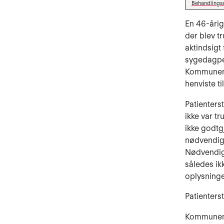
Behandlings
En 46-årig
der blev t
aktindsigt
sygedagpen
Kommunens 
henviste ti
Patienters
ikke var t
ikke godtgj
nødvendig
Nødvendighe
således ik
oplysning
Patienterst
Kommunen a