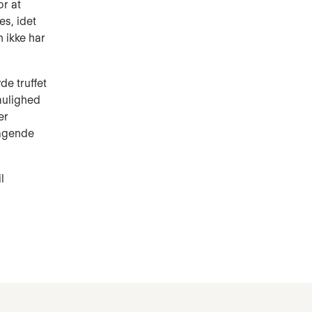
r at
s, idet
n ikke har
e truffet
 mulighed
er
ragende
l