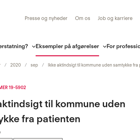
Presse og nyheder
Om os
Job og karriere
erstatning?
Eksempler på afgørelser
For professi
r
2020
sep
Ikke aktindsigt til kommune uden samtykke fra 
ER 19-5902
aktindsigt til kommune uden
kke fra patienten
0