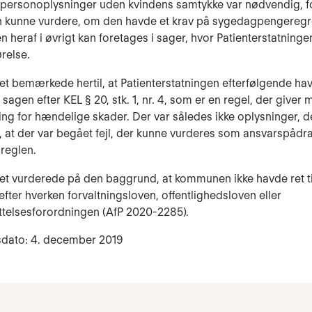
personoplysninger uden kvindens samtykke var nødvendig, fo
kunne vurdere, om den havde et krav på sygedagpengeregre
n heraf i øvrigt kan foretages i sager, hvor Patienterstatninge
ørelse.
 bemærkede hertil, at Patienterstatningen efterfølgende havd
 sagen efter KEL § 20, stk. 1, nr. 4, som er en regel, der giver
ning for hændelige skader. Der var således ikke oplysninger, d
, at der var begået fejl, der kunne vurderes som ansvarspåd
areglen.
t vurderede på den baggrund, at kommunen ikke havde ret ti
efter hverken forvaltningsloven, offentlighedsloven eller
telsesforordningen (AfP 2020-2285).
sdato: 4. december 2019