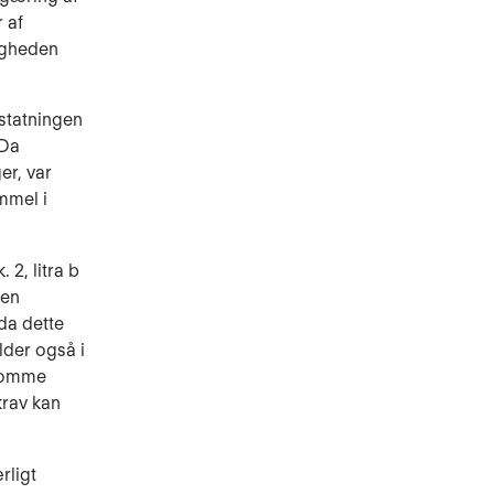
 af
igheden
rstatningen
 Da
er, var
mmel i
 2, litra b
den
 da dette
lder også i
ølsomme
krav kan
rligt