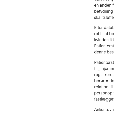
en anden f
betydning
skal træffe
Efter datab
ret til at
kvinden ik
Patienters
denne bes
Patienterst
til j, hje
registrere
berører de
relation ti
personoply
fastlægges
Ankenævnet