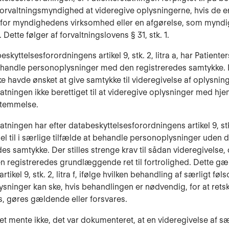
orvaltningsmyndighed at videregive oplysningerne, hvis de er
 for myndighedens virksomhed eller en afgørelse, som mynd
. Dette følger af forvaltningslovens § 31, stk. 1.
eskyttelsesforordningens artikel 9, stk. 2, litra a, har Patiente
 behandle personoplysninger med den registreredes samtykke.
ke havde ønsket at give samtykke til videregivelse af oplysning
tatningen ikke berettiget til at videregive oplysninger med hje
temmelse.
atningen har efter databeskyttelsesforordningens artikel 9, stk.
mmel til i særlige tilfælde at behandle personoplysninger uden 
des samtykke. Der stilles strenge krav til sådan videregivelse,
n registreredes grundlæggende ret til fortrolighed. Dette gæ
l artikel 9, stk. 2, litra f, ifølge hvilken behandling af særligt f
sninger kan ske, hvis behandlingen er nødvendig, for at rets
, gøres gældende eller forsvares.
 mente ikke, det var dokumenteret, at en videregivelse af sæ