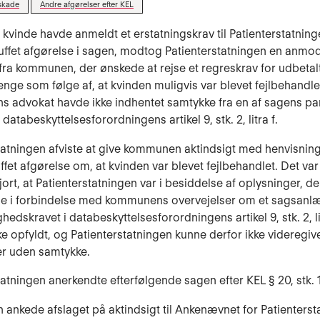
skade
Andre afgørelser efter KEL
 kvinde havde anmeldt et erstatningskrav til Patienterstatning
ruffet afgørelse i sagen, modtog Patienterstatningen en anm
 fra kommunen, der ønskede at rejse et regreskrav for udbetal
ge som følge af, at kvinden muligvis var blevet fejlbehandle
advokat havde ikke indhentet samtykke fra en af sagens pa
l databeskyttelsesforordningens artikel 9, stk. 2, litra f.
tatningen afviste at give kommunen aktindsigt med henvisning t
ruffet afgørelse om, at kvinden var blevet fejlbehandlet. Det v
ort, at Patienterstatningen var i besiddelse af oplysninger, de
e i forbindelse med kommunens overvejelser om et sagsanl
dskravet i databeskyttelsesforordningens artikel 9, stk. 2, lit
ke opfyldt, og Patienterstatningen kunne derfor ikke videregive
er uden samtykke.
atningen anerkendte efterfølgende sagen efter KEL § 20, stk. 1,
nkede afslaget på aktindsigt til Ankenævnet for Patienterst