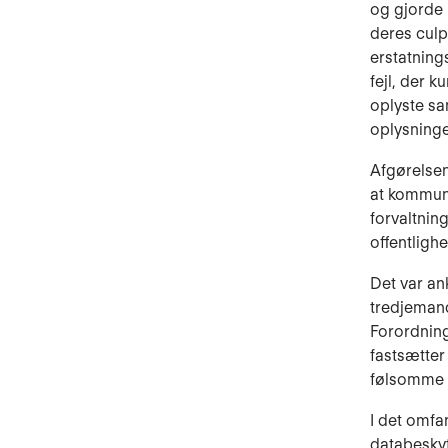
og gjorde 
deres culp
erstatning
fejl, der
oplyste sa
oplysninge
Afgørelsen
at kommunen
forvaltnin
offentligh
Det var an
tredjemand
Forordning
fastsætter
følsomme 
I det omfan
databeskyt