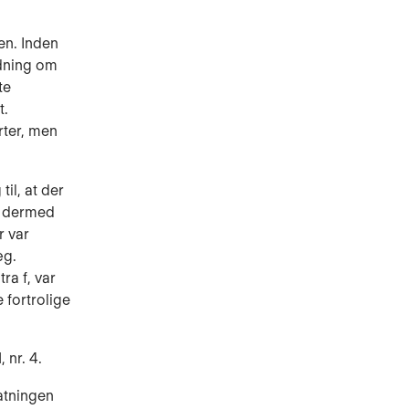
en. Inden
odning om
te
t.
rter, men
il, at der
ar dermed
r var
æg.
ra f, var
 fortrolige
 nr. 4.
atningen