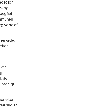
aget for
e- og
r begået
Kommunen
egivelse af
emærkede,
efter
iver
ger.
l, der
 særligt
ger efter
egæring af