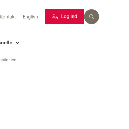
Log ind
Kontakt
English
onelle
patienten