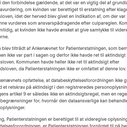
i den forbindelse gældende, at det var en vigtig del af grundl
avurdering, om kvinden var berettiget til erstatning efter klag
sloven, idet der herved blev givet en indikation af, om der va
 kunne vurderes som ansvarspådragende efter culpareglen. 
mtidig, at kvinden ikke havde ønsket at give samtykke til vider
rne.
 blev tiltrådt af Ankenævnet for Patienterstatningen, som b
 ikke var part i sagen og derfor ikke havde ret til aktindsigt 
gsloven. Kommunen havde heller ikke ret til aktindsigt efter
edsloven, da Patienterstatningen ikke er omfattet af denne lov.
kenævnets opfattelse, at databeskyttelsesforordningen ikke g
 et retskrav på aktindsigt i den registreredes personoplysnin
ens artikel 9 er således ikke en aktindsigtsregel, men en rege
 begrænsninger for, hvornår den dataansvarlige kan behandle
oplysninger.
g, Patienterstatningen er berettiget til at videregive oplysnin
telsesforordningen, er Patienterstatningen forpligtet til på b