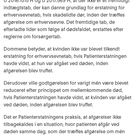
U 2016.1515 H og U 2017.569 H, at der ikke er et fremtidigt
indtægtstab, der kan danne grundlag for erstatning for
erhvervsevnetab, hvis skadelidte dør, inden der træffes
afgørelse om erhvervsevne. Det fremtidige tab, de
efterladte lider som følge af dødsfaldet, erstattes efter
reglerne om forsørgertab.
Dommene betyder, at kvinden ikke var blevet tilkendt
erstatning for erhvervsevnetab, hvis Patienterstatningen
havde vidst, at hun var afgået ved døden, inden
afgørelsen blev truffet.
Derudover ville godtgørelsen for varigt mén være blevet
reduceret efter princippet om mellemkommende død,
hvis Patienterstatningen havde vidst, at kvinden var afgået
ved døden, inden afgørelsen blev truffet.
Det er Patienterstatningens praksis, at afgørelser ikke
tilbagekaldes i en situation, hvor patienten afgår ved
døden samme dag, som der træffes afgørelse om mén