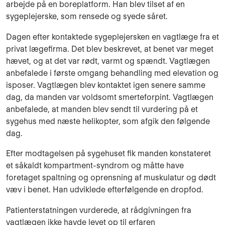
arbejde på en boreplatform. Han blev tilset af en
sygeplejerske, som rensede og syede såret.
Dagen efter kontaktede sygeplejersken en vagtlæge fra et
privat lægefirma. Det blev beskrevet, at benet var meget
hævet, og at det var rødt, varmt og spændt. Vagtlægen
anbefalede i første omgang behandling med elevation og
isposer. Vagtlægen blev kontaktet igen senere samme
dag, da manden var voldsomt smerteforpint. Vagtlægen
anbefalede, at manden blev sendt til vurdering på et
sygehus med næste helikopter, som afgik den følgende
dag.
Efter modtagelsen på sygehuset fik manden konstateret
et såkaldt kompartment-syndrom og måtte have
foretaget spaltning og oprensning af muskulatur og dødt
væv i benet. Han udviklede efterfølgende en dropfod.
Patienterstatningen vurderede, at rådgivningen fra
vagtlægen ikke havde levet op til erfaren