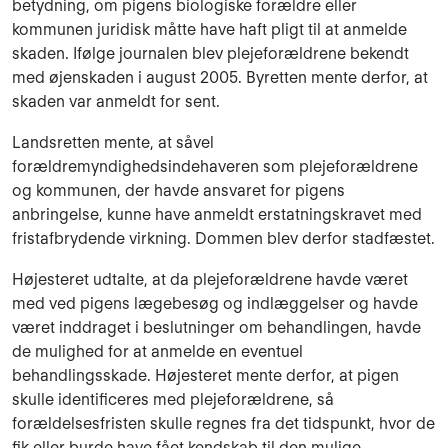
betydning, om pigens biologiske forældre eller
kommunen juridisk måtte have haft pligt til at anmelde
skaden. Ifølge journalen blev plejeforældrene bekendt
med øjenskaden i august 2005. Byretten mente derfor, at
skaden var anmeldt for sent.
Landsretten mente, at såvel
forældremyndighedsindehaveren som plejeforældrene
og kommunen, der havde ansvaret for pigens
anbringelse, kunne have anmeldt erstatningskravet med
fristafbrydende virkning. Dommen blev derfor stadfæstet.
Højesteret udtalte, at da plejeforældrene havde været
med ved pigens lægebesøg og indlæggelser og havde
været inddraget i beslutninger om behandlingen, havde
de mulighed for at anmelde en eventuel
behandlingsskade. Højesteret mente derfor, at pigen
skulle identificeres med plejeforældrene, så
forældelsesfristen skulle regnes fra det tidspunkt, hvor de
fik eller burde have fået kendskab til den mulige