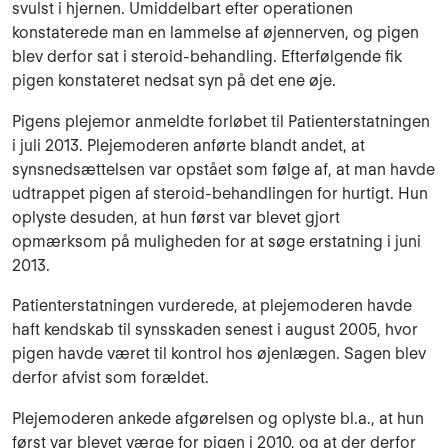
svulst i hjernen. Umiddelbart efter operationen
konstaterede man en lammelse af øjennerven, og pigen
blev derfor sat i steroid-behandling. Efterfølgende fik
pigen konstateret nedsat syn på det ene øje.
Pigens plejemor anmeldte forløbet til Patienterstatningen
i juli 2013. Plejemoderen anførte blandt andet, at
synsnedsættelsen var opstået som følge af, at man havde
udtrappet pigen af steroid-behandlingen for hurtigt. Hun
oplyste desuden, at hun først var blevet gjort
opmærksom på muligheden for at søge erstatning i juni
2013.
Patienterstatningen vurderede, at plejemoderen havde
haft kendskab til synsskaden senest i august 2005, hvor
pigen havde været til kontrol hos øjenlægen. Sagen blev
derfor afvist som forældet.
Plejemoderen ankede afgørelsen og oplyste bl.a., at hun
først var blevet værge for pigen i 2010, og at der derfor