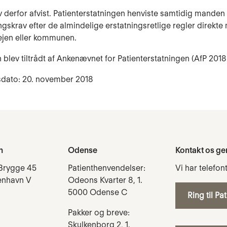
 derfor afvist. Patienterstatningen henviste samtidig manden ti
ingskrav efter de almindelige erstatningsretlige regler direkt
jen eller kommunen.
 blev tiltrådt af Ankenævnet for Patienterstatningen (AfP 2018
sdato: 20. november 2018
n
Odense
Kontakt os ge
Brygge 45
Patienthenvendelser:
Vi har telefon
enhavn V
Odeons Kvarter 8, 1.
5000 Odense C
Ring til Pa
Pakker og breve:
Skulkenborg 2, 1.