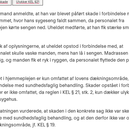
skade
Ulykker KEL §21
 mand anmeldte, at han var blevet påført skade i forbindelse 
emmet, hvor hans sygeseng faldt sammen, da personalet fra
en kørte sengen ned. Uheldet medførte, at han fik stærke sme
k af oplysningerne, at uheldet opstod i forbindelse med, at
nalet skulle vaske manden, mens han lå i sengen. Madrassen
ig, og manden fik et ryk i ryggen, da personalet flyttede den p
t i hjemmeplejen er kun omfattet af lovens dækningsområde, 
bindelse med sundhedsfaglig behandling. Skader opstået i for
 er ikke omfattet, da reglen i KEL § 21, stk. 2, kun dækker ulyk
 sygehus.
tatningen vurderede, at skaden i den konkrete sag ikke var sket
e med sundhedsfaglig behandling, og at den derfor ikke var o
ningsområde, jf. KEL § 19.