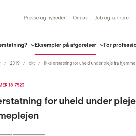
Presse og nyheder
Om os
Job og karriere
erstatning?
Eksempler på afgørelser
For professi
r
2019
okt
Ikke erstatning for uheld under pleje fra hjemme
ER 18-7523
erstatning for uheld under pleje
meplejen