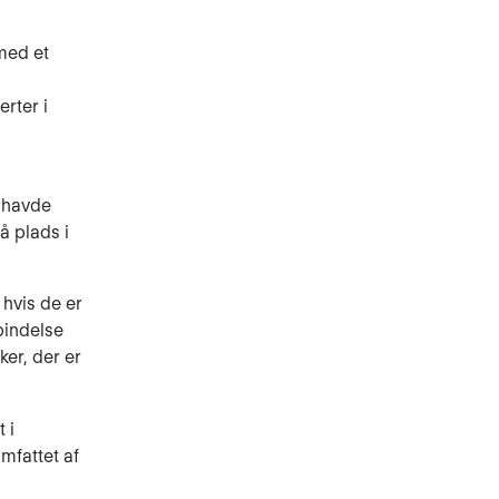
med et
rter i
 havde
å plads i
hvis de er
bindelse
ker, der er
 i
mfattet af