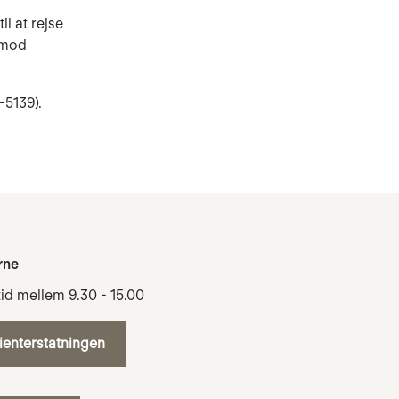
l at rejse
e mod
-5139).
rne
tid mellem 9.30 - 15.00
tienterstatningen