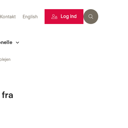
Log ind
Kontakt
English
onelle
plejen
 fra