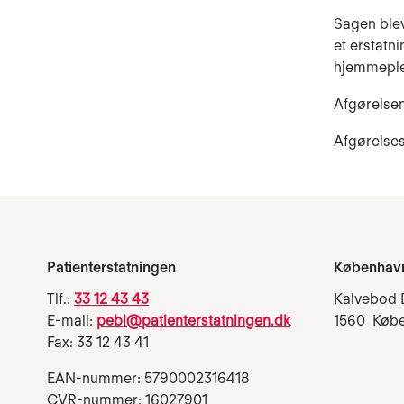
Sagen blev
et erstatn
hjemmeple
Afgørelsen
Afgørelse
Patienterstatningen
Københav
Tlf.:
33 12 43 43
Kalvebod 
E-mail:
pebl@patienterstatningen.dk
1560 Køb
Fax: 33 12 43 41
EAN-nummer: 5790002316418
CVR-nummer: 16027901