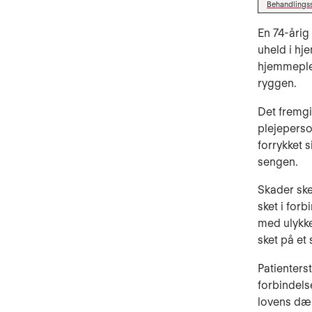
Behandlings
En 74-årig
uheld i hj
hjemmeplej
ryggen.
Det fremgi
plejeperso
forrykket s
sengen.
Skader ske
sket i for
med ulykker
sket på et
Patienters
forbindels
lovens dæk