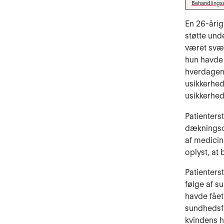
Behandlings
En 26-årig
støtte und
været svær
hun havde i
hverdagen.
usikkerhed
usikkerhed
Patienters
dækningso
af medicin
oplyst, at
Patienters
følge af s
havde fået 
sundhedsfa
kvindens h