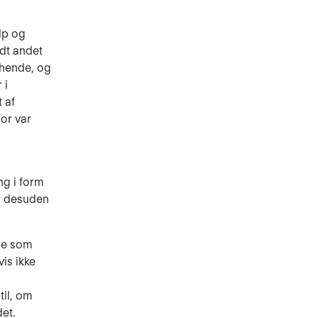
lp og
dt andet
 hende, og
 i
 af
for var
g i form
r desuden
ade som
is ikke
til, om
et.