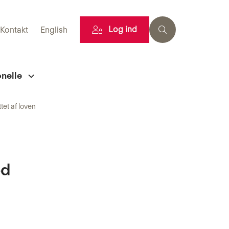
Log ind
Kontakt
English
onelle
et af loven
ed