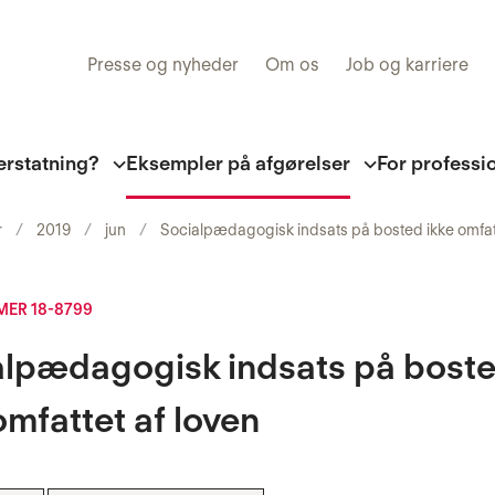
Presse og nyheder
Om os
Job og karriere
erstatning?
Eksempler på afgørelser
For professi
r
2019
jun
Socialpædagogisk indsats på bosted ikke omfatt
ER 18-8799
alpædagogisk indsats på bost
omfattet af loven