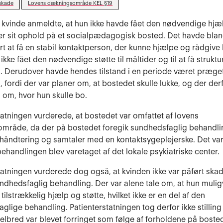
skade
Lovens dækningsområde KEL §19
 kvinde anmeldte, at hun ikke havde fået den nødvendige hjæ
er sit ophold på et socialpædagogisk bosted. Det havde blan
t at få en stabil kontaktperson, der kunne hjælpe og rådgive
kke fået den nødvendige støtte til måltider og til at få struktur
 Derudover havde hendes tilstand i en periode været præget
, fordi der var planer om, at bostedet skulle lukke, og der der
 om, hvor hun skulle bo.
tatningen vurderede, at bostedet var omfattet af lovens
mråde, da der på bostedet foregik sundhedsfaglig behandlin
håndtering og samtaler med en kontaktsygeplejerske. Det va
 behandlingen blev varetaget af det lokale psykiatriske center.
tatningen vurderede dog også, at kvinden ikke var påført sk
undhedsfaglig behandling. Der var alene tale om, at hun muligv
tilstrækkelig hjælp og støtte, hvilket ikke er en del af den
glige behandling. Patienterstatningen tog derfor ikke stilling 
elbred var blevet forringet som følge af forholdene på bosted