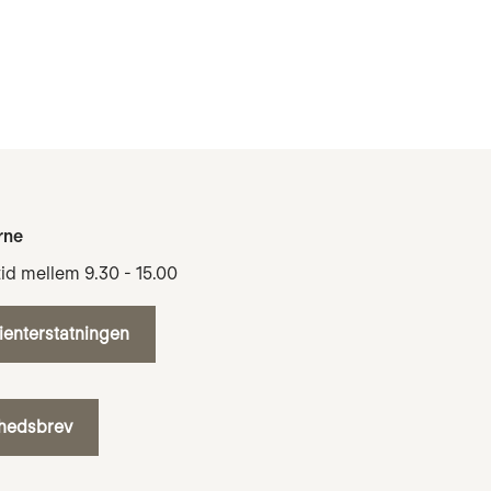
rne
tid mellem 9.30 - 15.00
tienterstatningen
yhedsbrev