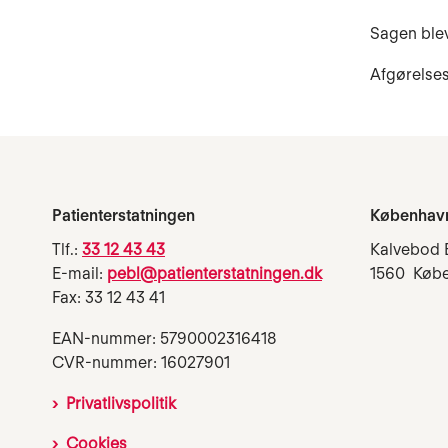
Sagen blev d
Afgørelses
Patienterstatningen
Københav
Tlf.:
33 12 43 43
Kalvebod 
E-mail:
pebl@patienterstatningen.dk
1560 Køb
Fax: 33 12 43 41
EAN-nummer: 5790002316418
CVR-nummer: 16027901
Privatlivspolitik
Cookies