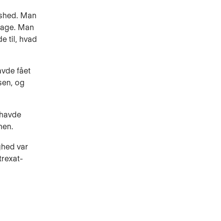
ashed. Man
 dage. Man
e til, hvad
avde fået
sen, og
 havde
nen.
ghed var
trexat-