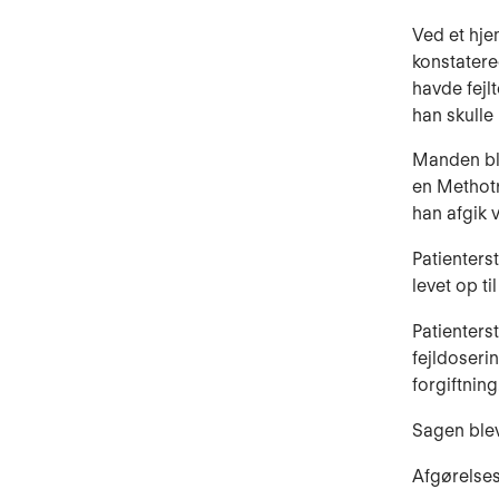
Ved et hje
konstatere
havde fejl
han skulle
Manden ble
en Methotr
han afgik 
Patienters
levet op t
Patienters
fejldoseri
forgiftning
Sagen blev 
Afgørelses