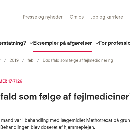
Presse og nyheder
Om os
Job og karriere
erstatning?
Eksempler på afgørelser
For professi
r
2019
feb
Dødsfald som følge af fejlmedicinering
R 17-7126
ald som følge af fejlmediciner
g mand var i behandling med lægemidlet Methotrexat på grun
 Behandlingen blev doseret af hjemmeplejen.