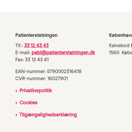
Patienterstatningen
Københav
Tlf.:
33 12 43 43
Kalvebod 
E-mail:
pebl@patienterstatningen.dk
1560 Køb
Fax: 33 12 43 41
EAN-nummer: 5790002316418
CVR-nummer: 16027901
Privatlivspolitik
Cookies
Tilgængelighedserklæring