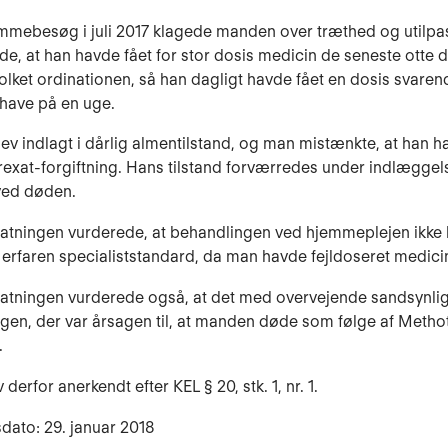
mmebesøg i juli 2017 klagede manden over træthed og utilp
de, at han havde fået for stor dosis medicin de seneste otte
tolket ordinationen, så han dagligt havde fået en dosis svarend
 have på en uge.
v indlagt i dårlig almentilstand, og man mistænkte, at han h
exat-forgiftning. Hans tilstand forværredes under indlæggel
ved døden.
tatningen vurderede, at behandlingen ved hjemmeplejen ikke
il erfaren specialiststandard, da man havde fejldoseret medici
tatningen vurderede også, at det med overvejende sandsynli
ngen, der var årsagen til, at manden døde som følge af Metho
.
derfor anerkendt efter KEL § 20, stk. 1, nr. 1.
dato: 29. januar 2018