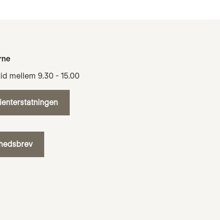
rne
tid mellem 9.30 - 15.00
tienterstatningen
yhedsbrev