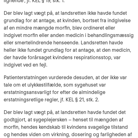
lignende”, jf. KEL § 19, stk. 1.
Der blev lagt vægt på, at landsretten ikke havde fundet
grundlag for at antage, at kvinden, bortset fra indgivelse
af en mindre mængde morfin, blev ordineret eller
indgivet morfin eller anden medicin i behandlingsmæssig
eller smertelindrende henseende. Landsretten havde
heller ikke fundet grundlag for at antage, at den medicin,
der havde forårsaget kvindens respirationsstop, var
indgivet ved en fejl.
Patienterstatningen vurderede desuden, at der ikke var
tale om et ulykkestilfælde, som sygehuset var
erstatningsansvarligt for efter de almindelige
erstatningsretlige regler, jf. KEL § 21, stk. 2.
Der blev lagt vægt på, at landsretten havde fundet det
godtgjort, at sygeplejersken – henset til mængden af
morfin, hendes kendskab til kvindens svagelige tilstand
og hendes viden om virkning, dosering og farligheden af