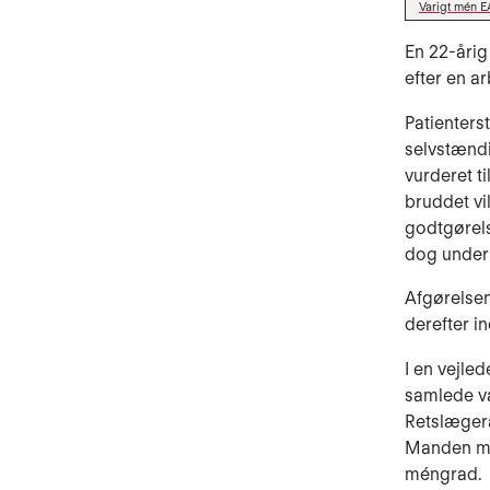
Varigt mén E
En 22-årig
efter en a
Patienters
selvstændi
vurderet t
bruddet vi
godtgørels
dog under
Afgørelsen
derefter i
I en vejle
samlede va
Retslæger
Manden men
méngrad.