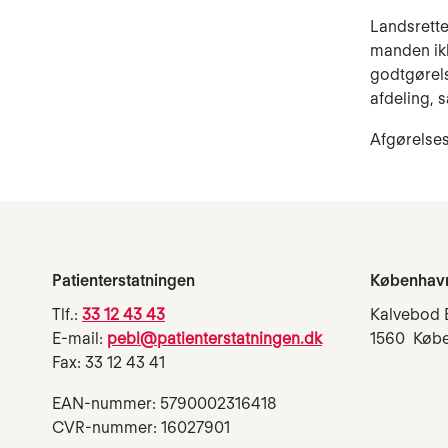
Landsrette
manden ikk
godtgørels
afdeling, s
Afgørelses
Patienterstatningen
Københav
Tlf.:
33 12 43 43
Kalvebod 
E-mail:
pebl@patienterstatningen.dk
1560 Køb
Fax: 33 12 43 41
EAN-nummer: 5790002316418
CVR-nummer: 16027901