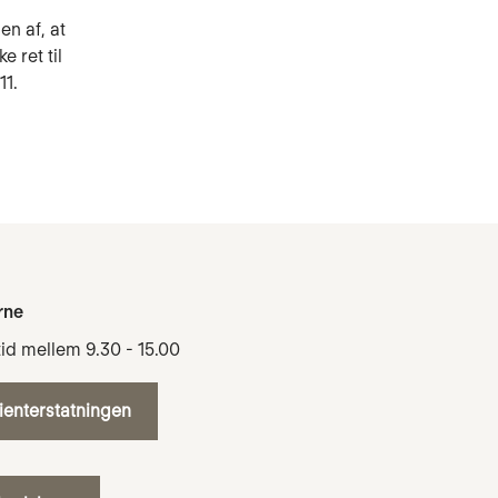
en af, at
 ret til
11.
rne
tid mellem 9.30 - 15.00
tienterstatningen