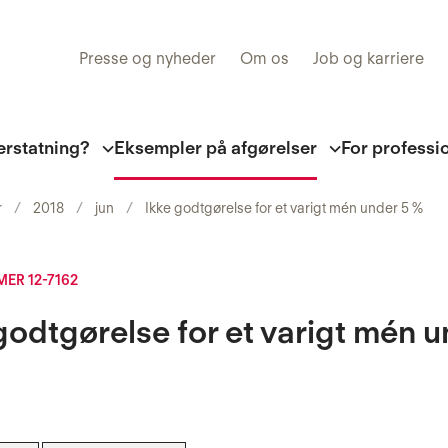
Presse og nyheder
Om os
Job og karriere
erstatning?
Eksempler på afgørelser
For professi
r
2018
jun
Ikke godtgørelse for et varigt mén under 5 %
R 12-7162
godtgørelse for et varigt mén 