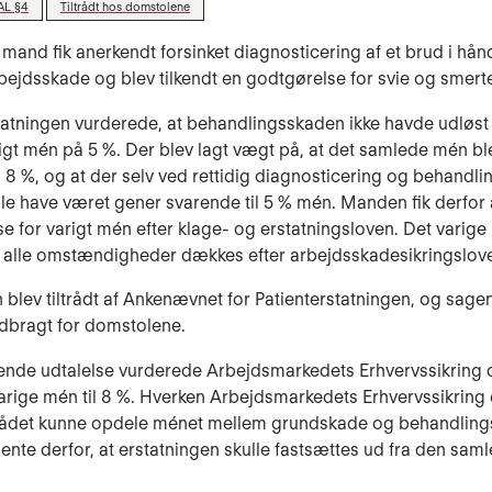
AL §4
Tiltrådt hos domstolene
 mand fik anerkendt forsinket diagnosticering af et brud i hå
rbejdsskade og blev tilkendt en godtgørelse for svie og smert
tatningen vurderede, at behandlingsskaden ikke havde udløst 
gt mén på 5 %. Der blev lagt vægt på, at det samlede mén bl
il 8 %, og at der selv ved rettidig diagnosticering og behandli
lle have været gener svarende til 5 % mén. Manden fik derfor 
e for varigt mén efter klage- og erstatningsloven. Det varige
 alle omstændigheder dækkes efter arbejdsskadesikringslove
 blev tiltrådt af Ankenævnet for Patienterstatningen, og sage
ndbragt for domstolene.
dende udtalelse vurderede Arbejdsmarkedets Erhvervssikring 
rige mén til 8 %. Hverken Arbejdsmarkedets Erhvervssikring e
ådet kunne opdele ménet mellem grundskade og behandling
te derfor, at erstatningen skulle fastsættes ud fra den sam