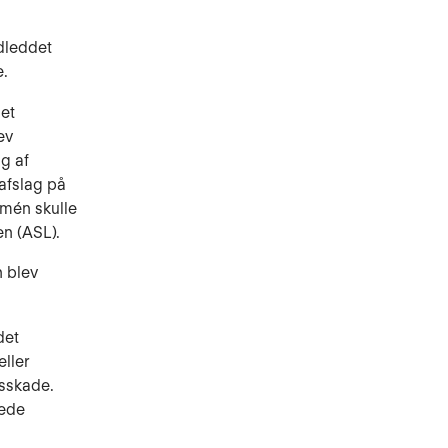
ndleddet
e.
et
ev
ng af
afslag på
 mén skulle
n (ASL).
n blev
det
ller
sskade.
lede