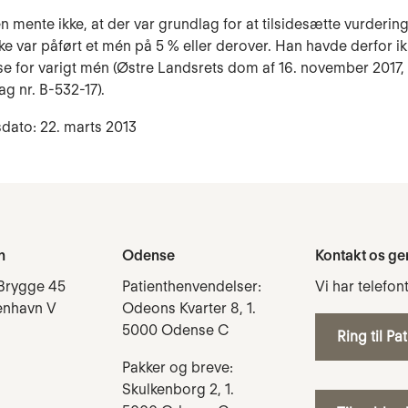
n mente ikke, at der var grundlag for at tilsidesætte vurdering
e var påført et mén på 5 % eller derover. Han havde derfor ikke
e for varigt mén (Østre Landsrets dom af 16. november 2017, 
ag nr. B-532-17).
dato: 22. marts 2013
n
Odense
Kontakt os ge
Brygge 45
Patienthenvendelser:
Vi har telefon
enhavn V
Odeons Kvarter 8, 1.
5000 Odense C
Ring til Pa
Pakker og breve:
Skulkenborg 2, 1.