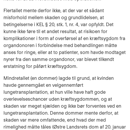
Flertallet mente derfor ikke, at der var et sådant
misforhold mellem skaden og grundlidelsen, at
betingelserne i KEL § 20, stk. 1, nr. 4, var opfyldt. Det
kunne ikke føre til et andet resultat, at risikoen for
komplikationer i form af overførsel af en kræftsygdom fra
organdonoren i forbindelse med behandlingen måtte
anses for ringe, eller at to patienter, som havde modtaget
nyrer fra den samme organdonor, var blevet tilkendt
erstatning for påført kræftsygdom.
Mindretallet (en dommer) lagde til grund, at kvinden
havde gennemgået en velgennemført
lungetransplantation, at hun ville have haft gode
overlevelseschancer uden kræftsygdommen, og at
skaden var meget sjælden og ikke bør forventes ved en
lungetransplantation. Denne dommer mente derfor, at
skaden var mere omfattende, end hvad der med
rimelighed måtte tåles (Østre Landsrets dom af 20. januar