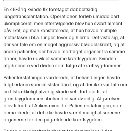
En 48-årig kvinde fik foretaget dobbeltsidig
lungetransplantation. Operationen forløb umiddelbart
ukompliceret, men efterfølgende blev hun svært alment
påvirket, og man konstaterede, at hun havde multiple
metastaser i bl.a. lunger, lever og hjerne. Det viste sig, at
der var tale om en meget aggressiv bløddelskræft, og at
andre patienter, der havde modtaget organer fra samme
donor, havde udviklet samme kræftsygdom. Kvinden
afgik senere ved døden som følge af kræftsygdommen.
Patienterstatningen vurderede, at behandlingen havde
fulgt erfaren specialiststandard, og at der ikke var tale om
en tilstrækkeligt alvorlig skade set i forhold til, at
grundsygdommen ubehandlet var dødelig. Afgørelsen
blev tiltrådt af Ankenævnet for Patienterstatningen, som
bemærkede, at det ikke havde været muligt at screene
organerne for den pågældende kræftsygdom.