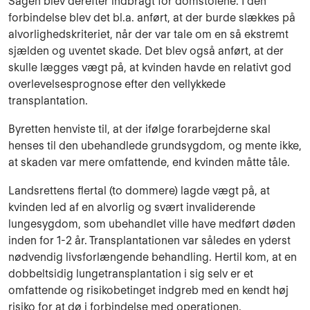
Sagen blev derefter indbragt for domstolene. I den
forbindelse blev det bl.a. anført, at der burde slækkes på
alvorlighedskriteriet, når der var tale om en så ekstremt
sjælden og uventet skade. Det blev også anført, at der
skulle lægges vægt på, at kvinden havde en relativt god
overlevelsesprognose efter den vellykkede
transplantation.
Byretten henviste til, at der ifølge forarbejderne skal
henses til den ubehandlede grundsygdom, og mente ikke,
at skaden var mere omfattende, end kvinden måtte tåle.
Landsrettens flertal (to dommere) lagde vægt på, at
kvinden led af en alvorlig og svært invaliderende
lungesygdom, som ubehandlet ville have medført døden
inden for 1-2 år. Transplantationen var således en yderst
nødvendig livsforlængende behandling. Hertil kom, at en
dobbeltsidig lungetransplantation i sig selv er et
omfattende og risikobetinget indgreb med en kendt høj
risiko for at dø i forbindelse med operationen.