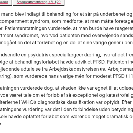
skade
Årsagssammenhæng KEL §20
 mand blev indlagt til behandling for et sår på underbenet og
t compartment syndrom, som medførte, at man måtte foretag
r. Patienterstatningen vurderede, at man burde have reageret
tment syndromet, hvorved patienten med overvejende sands
undgået en del af forløbet og en del af sine varige gener i ben
indsendte en psykiatrisk speciallægeerklæring, hvoraf det fre
lge af behandlingsforløbet havde udviklet PTSD. Patienten i
jledende udtalelse fra Arbejdsskadestyrelsen (nu Arbejdsma
kring), som vurderede hans varige mén for moderat PTSD til 1
tatningen vurderede dog, at skaden ikke var egnet til at udløs
avde været tale om et forløb af så exceptionel og katastrofel
riterierne i WHO's diagnostiske klassifikation var opfyldt. Efter
tatningens vurdering var det i den forbindelse uden betydning
selv havde opfattet forløbet som værende meget dramatisk 
.