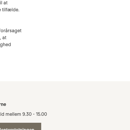
l at
tilfælde.
forårsaget
 at
ighed
rne
tid mellem 9.30 - 15.00