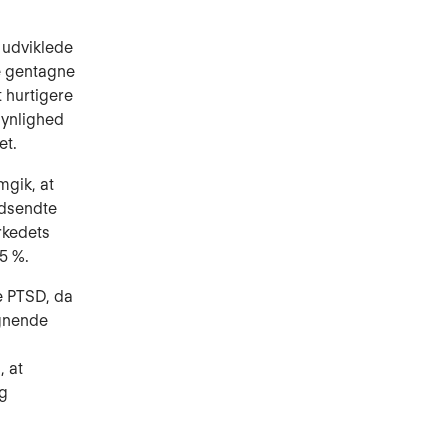
 udviklede
e gentagne
 hurtigere
ynlighed
et.
mgik, at
ndsendte
rkedets
5 %.
e PTSD, da
ignende
, at
og