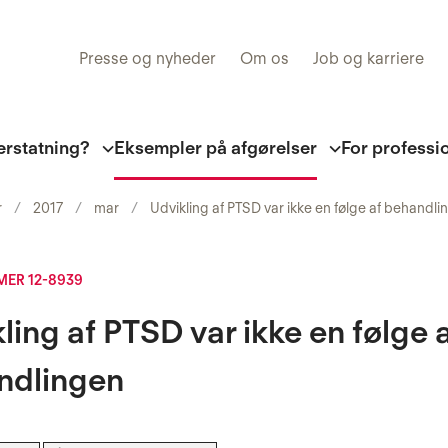
Presse og nyheder
Om os
Job og karriere
erstatning?
Eksempler på afgørelser
For professi
r
2017
mar
Udvikling af PTSD var ikke en følge af behandli
ER 12-8939
ling af PTSD var ikke en følge 
ndlingen