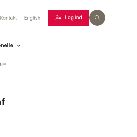
Log ind
Kontakt
English
onelle
ngen
af