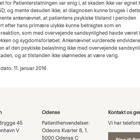
for Patienterstatningen var enig i, at skaden ikke var egnet ti
D, og mente desuden ikke, at diagnosen kunne bruges i dette 
nte ankenævnet, at patientens psykiske tilstand i perioden
t efter hans primære ulykke kunne betragtes som en
sreaktion, som med overvejende sandsynlighed havde været 
lykken og sygdomsforløbet. Ankenævnet vurderede endvidere,
en af den psykiske belastning ikke med overvejende sandsynl
kaden, og at tilstanden ikke skønnedes at være varig.
dato: 11. januar 2016
n
Odense
Kontakt os ge
Brygge 45
Patienthenvendelser:
Vi har telefon
enhavn V
Odeons Kvarter 8, 1.
5000 Odense C