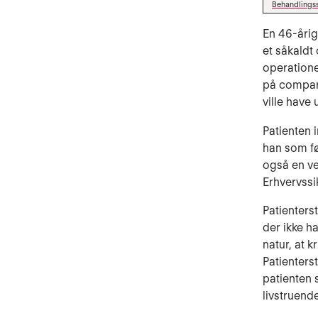
Behandlings
En 46-årig
et såkald
operatione
på compar
ville have 
Patienten 
han som fø
også en ve
Erhvervssi
Patienters
der ikke h
natur, at k
Patienters
patienten 
livstruende