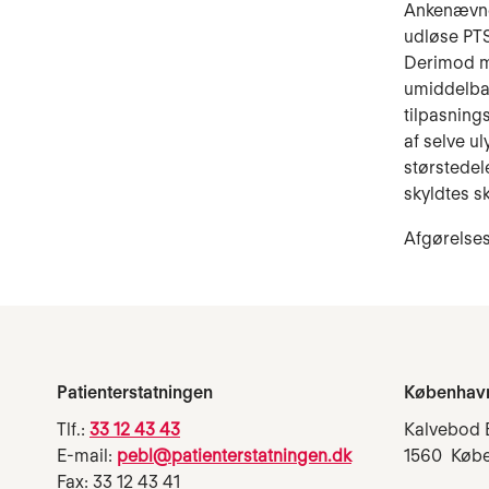
Ankenævnet 
udløse PTS
Derimod me
umiddelbar
tilpasning
af selve u
størstedel
skyldtes s
Afgørelses
Patienterstatningen
Københav
Tlf.:
33 12 43 43
Kalvebod 
E-mail:
pebl@patienterstatningen.dk
1560 Køb
Fax: 33 12 43 41