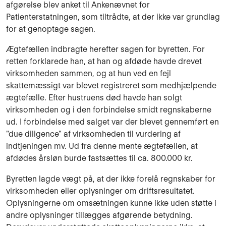
afgørelse blev anket til Ankenævnet for
Patienterstatningen, som tiltrådte, at der ikke var grundlag
for at genoptage sagen.
Ægtefællen indbragte herefter sagen for byretten. For
retten forklarede han, at han og afdøde havde drevet
virksomheden sammen, og at hun ved en fejl
skattemæssigt var blevet registreret som medhjælpende
ægtefælle. Efter hustruens død havde han solgt
virksomheden og i den forbindelse smidt regnskaberne
ud. I forbindelse med salget var der blevet gennemført en
"due diligence" af virksomheden til vurdering af
indtjeningen mv. Ud fra denne mente ægtefællen, at
afdødes årsløn burde fastsættes til ca. 800.000 kr.
Byretten lagde vægt på, at der ikke forelå regnskaber for
virksomheden eller oplysninger om driftsresultatet.
Oplysningerne om omsætningen kunne ikke uden støtte i
andre oplysninger tillægges afgørende betydning.