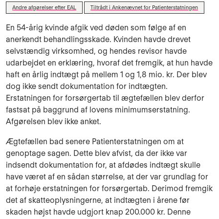
Andre afgørelser efter EAL
Tiltrådt i Ankenævnet for Patienterstatningen
En 54-årig kvinde afgik ved døden som følge af en
anerkendt behandlingsskade. Kvinden havde drevet
selvstændig virksomhed, og hendes revisor havde
udarbejdet en erklæring, hvoraf det fremgik, at hun havde
haft en årlig indtægt på mellem 1 og 1,8 mio. kr. Der blev
dog ikke sendt dokumentation for indtægten.
Erstatningen for forsørgertab til ægtefællen blev derfor
fastsat på baggrund af lovens minimumserstatning.
Afgørelsen blev ikke anket.
Ægtefællen bad senere Patienterstatningen om at
genoptage sagen. Dette blev afvist, da der ikke var
indsendt dokumentation for, at afdødes indtægt skulle
have været af en sådan størrelse, at der var grundlag for
at forhøje erstatningen for forsørgertab. Derimod fremgik
det af skatteoplysningerne, at indtægten i årene før
skaden højst havde udgjort knap 200.000 kr. Denne