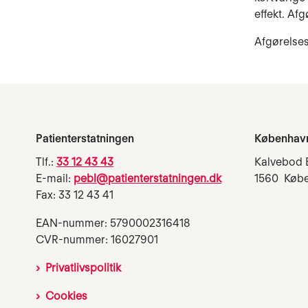
effekt. Afg
Afgørelse
Patienterstatningen
Københav
Tlf.:
33 12 43 43
Kalvebod 
E-mail:
pebl@patienterstatningen.dk
1560 Køb
Fax: 33 12 43 41
EAN-nummer: 5790002316418
CVR-nummer: 16027901
Privatlivspolitik
Cookies