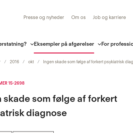
Presse og nyheder
Om os
Job og karriere
erstatning?
Eksempler på afgørelser
For professi
r
2016
okt
Ingen skade som følge af forkert psykiatrisk di
ER 15-2698
 skade som følge af forkert
atrisk diagnose