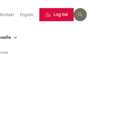
Log ind
Kontakt
English
onelle
agnose