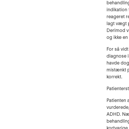
behandling
indikation
reageret r
lagt vægt 
Derimod va
og ikke en
For så vid
diagnose i
havde dog 
mistænkt p
korrekt.
Patienterst
Patienten 
vurderede,
ADHD. Nævn
behandling
kortvarige