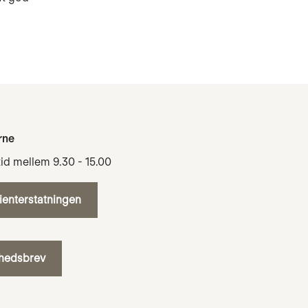
rne
tid mellem 9.30 - 15.00
tienterstatningen
yhedsbrev