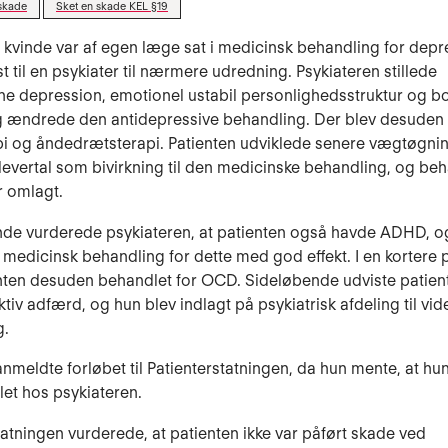
skade
Sket en skade KEL §19
 kvinde var af egen læge sat i medicinsk behandling for dep
t til en psykiater til nærmere udredning. Psykiateren stillede
e depression, emotionel ustabil personlighedsstruktur og bo
g ændrede den antidepressive behandling. Der blev desuden
i og åndedrætsterapi. Patienten udviklede senere vægtøgni
levertal som bivirkning til den medicinske behandling, og be
r omlagt.
nde vurderede psykiateren, at patienten også havde ADHD, o
 medicinsk behandling for dette med god effekt. I en kortere 
nten desuden behandlet for OCD. Sideløbende udviste patien
tiv adfærd, og hun blev indlagt på psykiatrisk afdeling til vid
g.
anmeldte forløbet til Patienterstatningen, da hun mente, at hun
let hos psykiateren.
tatningen vurderede, at patienten ikke var påført skade ved