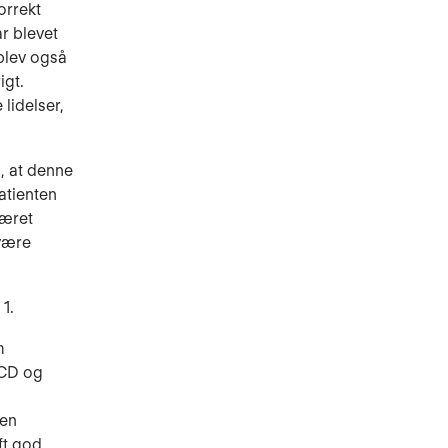
orrekt
r blevet
blev også
igt.
lidelser,
, at denne
atienten
været
 være
 1.
m
OCD og
den
ft god