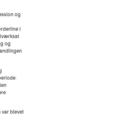
ression og
rderline i
 iværksat
ng og
handlingen
g
periode
ten
ere
 var blevet