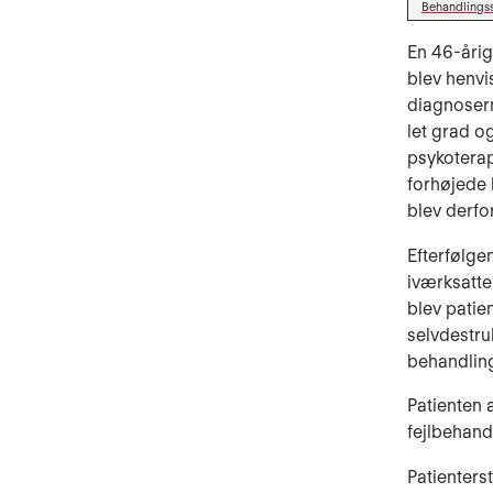
Behandlings
En 46-årig
blev henvis
diagnosern
let grad o
psykoterap
forhøjede 
blev derfo
Efterfølge
iværksatte
blev patie
selvdestruk
behandlin
Patienten 
fejlbehand
Patienters