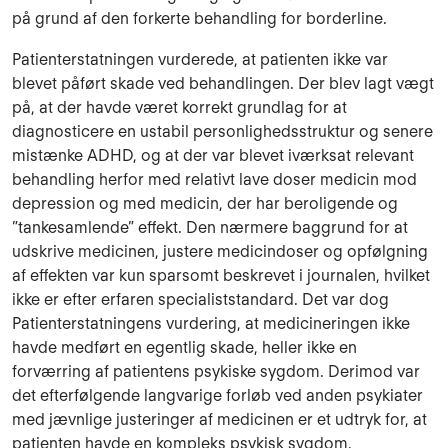
på grund af den forkerte behandling for borderline.
Patienterstatningen vurderede, at patienten ikke var
blevet påført skade ved behandlingen. Der blev lagt vægt
på, at der havde været korrekt grundlag for at
diagnosticere en ustabil personlighedsstruktur og senere
mistænke ADHD, og at der var blevet iværksat relevant
behandling herfor med relativt lave doser medicin mod
depression og med medicin, der har beroligende og
”tankesamlende” effekt. Den nærmere baggrund for at
udskrive medicinen, justere medicindoser og opfølgning
af effekten var kun sparsomt beskrevet i journalen, hvilket
ikke er efter erfaren specialiststandard. Det var dog
Patienterstatningens vurdering, at medicineringen ikke
havde medført en egentlig skade, heller ikke en
forværring af patientens psykiske sygdom. Derimod var
det efterfølgende langvarige forløb ved anden psykiater
med jævnlige justeringer af medicinen er et udtryk for, at
patienten havde en kompleks psykisk sygdom.