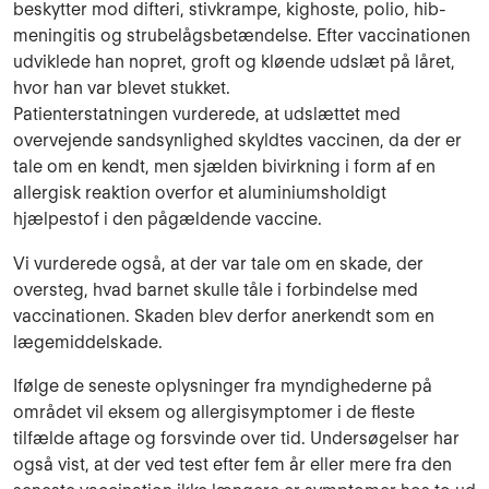
beskytter mod difteri, stivkrampe, kighoste, polio, hib-
meningitis og strubelågsbetændelse. Efter vaccinationen
udviklede han nopret, groft og kløende udslæt på låret,
hvor han var blevet stukket.
Patienterstatningen vurderede, at udslættet med
overvejende sandsynlighed skyldtes vaccinen, da der er
tale om en kendt, men sjælden bivirkning i form af en
allergisk reaktion overfor et aluminiumsholdigt
hjælpestof i den pågældende vaccine.
Vi vurderede også, at der var tale om en skade, der
oversteg, hvad barnet skulle tåle i forbindelse med
vaccinationen. Skaden blev derfor anerkendt som en
lægemiddelskade.
Ifølge de seneste oplysninger fra myndighederne på
området vil eksem og allergisymptomer i de fleste
tilfælde aftage og forsvinde over tid. Undersøgelser har
også vist, at der ved test efter fem år eller mere fra den