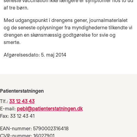
seneste vaccination ikke længere er symptomer hos to ud
af tre børn.
Med udgangspunkt i drengens gener, journalmaterialet
og de seneste oplysninger fra myndighederne tilkendte vi
drengen en skønsmæssig godtgørelse for svie og
smerte.
Afgørelsesdato: 5. maj 2014
Patienterstatningen
Tlf.:
33 12 43 43
E-mail:
pebl@patienterstatningen.dk
Fax: 33 12 43 41
EAN-nummer: 5790002316418
CVR-nummer: 16027901