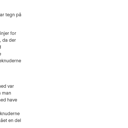
var tegn på
injer for
, da der
d
e
mfeknuderne
hed var
s man
hed have
feknuderne
ået en del