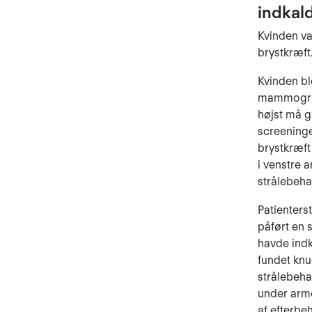
indkald
Kvinden var
brystkræft
Kvinden ble
mammografi
højst må g
screeninge
brystkræft
i venstre 
strålebeha
Patienters
påført en
havde indk
fundet knu
strålebeha
under arm
af efterbe