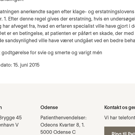
tatningen anerkendte sagen efter klage- og erstatningslovens
 nr. 1. Efter denne regel gives der erstatning, hvis en undersøge
har afveget fra, hvad en erfaren specialist ville have gjort i 
 Det er en betingelse, at patienten er påført en skade, der med
e sandsynlighed ville have været undgået ved en bedre beha
k godtgørelse for svie og smerte og varigt mén
dato: 15. juni 2015
n
Odense
Kontakt os ge
Brygge 45
Patienthenvendelser:
Vi har telefon
enhavn V
Odeons Kvarter 8, 1.
5000 Odense C
Ring til Pa