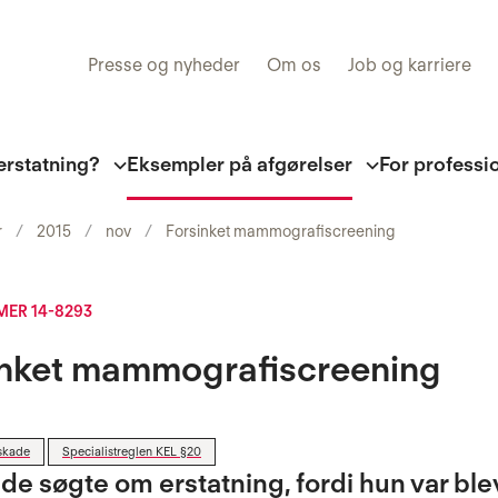
Presse og nyheder
Om os
Job og karriere
erstatning?
Eksempler på afgørelser
For professi
r
2015
nov
Forsinket mammografiscreening
ER 14-8293
inket mammografiscreening
skade
Specialistreglen KEL §20
de søgte om erstatning, fordi hun var ble