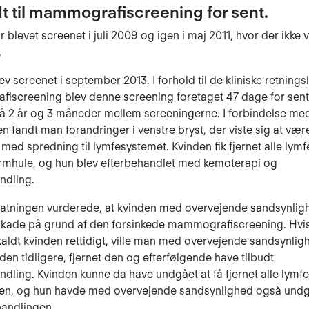
t til mammografiscreening for sent.
 blevet screenet i juli 2009 og igen i maj 2011, hvor der ikke 
.
v screenet i september 2013. I forhold til de kliniske retningsl
screening blev denne screening foretaget 47 dage for sent
å 2 år og 3 måneder mellem screeningerne. I forbindelse me
n fandt man forandringer i venstre bryst, der viste sig at vær
 med spredning til lymfesystemet. Kvinden fik fjernet alle ly
armhule, og hun blev efterbehandlet med kemoterapi og
ndling.
tatningen vurderede, at kvinden med overvejende sandsynlig
 skade på grund af den forsinkede mammografiscreening. Hvi
aldt kvinden rettidigt, ville man med overvejende sandsynlig
den tidligere, fjernet den og efterfølgende have tilbudt
ndling. Kvinden kunne da have undgået at få fjernet alle lym
en, og hun havde med overvejende sandsynlighed også undg
handlingen.