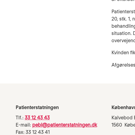
Patienters
20, stk. 1,
behandling 
situation.
overvejend
Kvinden fi
Afgørelses
Patienterstatningen
Københav
Tlf.:
33 12 43 43
Kalvebod 
E-mail:
pebl@patienterstatningen.dk
1560 Køb
Fax: 33 12 43 41