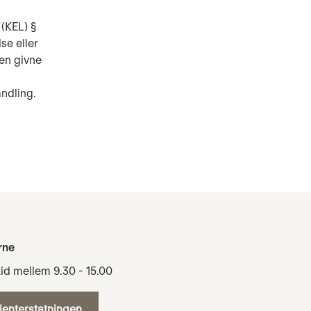
 (KEL) §
lse eller
den givne
ndling.
rne
tid mellem 9.30 - 15.00
tienterstatningen