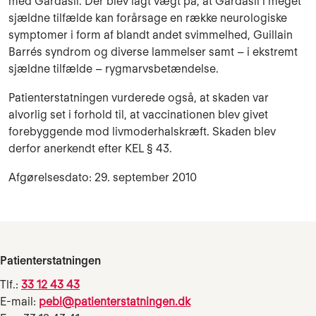
med Gardasil. Der blev lagt vægt på, at Gardasil i meget
sjældne tilfælde kan forårsage en række neurologiske
symptomer i form af blandt andet svimmelhed, Guillain
Barrés syndrom og diverse lammelser samt – i ekstremt
sjældne tilfælde – rygmarvsbetændelse.
Patienterstatningen vurderede også, at skaden var
alvorlig set i forhold til, at vaccinationen blev givet
forebyggende mod livmoderhalskræft. Skaden blev
derfor anerkendt efter KEL § 43.
Afgørelsesdato: 29. september 2010
Patienterstatningen
Tlf.:
33 12 43 43
E-mail:
pebl@patienterstatningen.dk