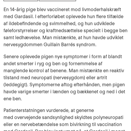
En 14-årig pige blev vaccineret mod livmoderhalskræft
med Gardasil. I efterforløbet oplevede hun flere tilfælde
af ildebefindende og svimmelhed, og hun udviklede
føleforstyrrelser og kraftnedsættelse specielt i begge ben
samt ledhævelse. Man mistænkte, at hun havde udviklet
nervesygdommen Guillain Barrés syndrom.
Senere oplevede pigen nye symptomer i form af blandt
andet smerter i ryg og ben og fornemmelse af
manglende kontrol af benene. Man mistænkte en reaktiv
tilstand med neuropati (nervesygdom) eller artrit
(leddegigt). Symptomerne aftog efterhånden, men pigen
havde varige smerter i lænden og bækkenet og ned i det
ene ben.
Patienterstatningen vurderede, at generne
med
overvejende sandsynlighed skyldtes polyneuropati
eller en nervebetændelse som bivirkning til vaccination