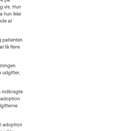
g vis. Hun
a hun ikke
nde at
og patienten
t få flere
atningen
 udgifter,
n indbragte
l adoption
dgifterne
il adoption