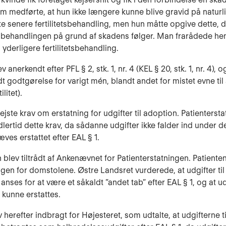
m medførte, at hun ikke længere kunne blive gravid på naturli
 senere fertilitetsbehandling, men hun måtte opgive dette, d
 behandlingen på grund af skadens følger. Man frarådede he
derligere fertilitetsbehandling.
 anerkendt efter PFL § 2, stk. 1, nr. 4 (KEL § 20, stk. 1, nr. 4), 
dt godtgørelse for varigt mén, blandt andet for mistet evne til a
ilitet).
ejste krav om erstatning for udgifter til adoption. Patienterst
dlertid dette krav, da sådanne udgifter ikke falder ind under de
ves erstattet efter EAL § 1.
 blev tiltrådt af Ankenævnet for Patienterstatningen. Patiente
agen for domstolene. Østre Landsret vurderede, at udgifter ti
anses for at være et såkaldt ”andet tab” efter EAL § 1, og at u
e kunne erstattes.
 herefter indbragt for Højesteret, som udtalte, at udgifterne t