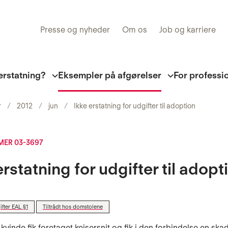
Presse og nyheder
Om os
Job og karriere
erstatning?
Eksempler på afgørelser
For professi
r
2012
jun
Ikke erstatning for udgifter til adoption
ER 03-3697
erstatning for udgifter til adopt
fter EAL §1
Tiltrådt hos domstolene
kvinde fik foretaget kejsersnit og fik i den forbindelse en ska