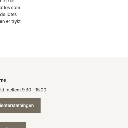
ne ikke
tattes som
adelidtes
n er trykt
rne
tid mellem 9.30 - 15.00
tienterstatningen