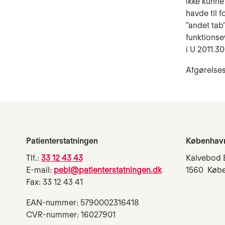
ikke kunne
havde til 
”andet tab”
funktionse
i U 2011.3
Afgørelses
Patienterstatningen
Københav
Tlf.:
33 12 43 43
Kalvebod 
E-mail:
pebl@patienterstatningen.dk
1560 Køb
Fax: 33 12 43 41
EAN-nummer: 5790002316418
CVR-nummer: 16027901