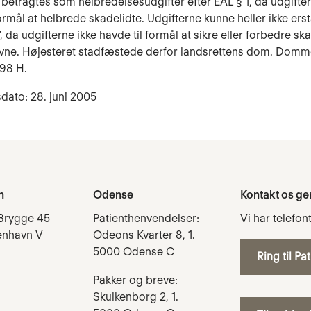
 betragtes som helbredelsesudgifter efter EAL § 1, da udgifter
formål at helbrede skadelidte. Udgifterne kunne heller ikke ers
, da udgifterne ikke havde til formål at sikre eller forbedre sk
vne. Højesteret stadfæstede derfor landsrettens dom. Domme
098 H.
dato: 28. juni 2005
n
Odense
Kontakt os ge
Brygge 45
Patienthenvendelser:
Vi har telefon
enhavn V
Odeons Kvarter 8, 1.
5000 Odense C
Ring til Pa
Pakker og breve:
Skulkenborg 2, 1.