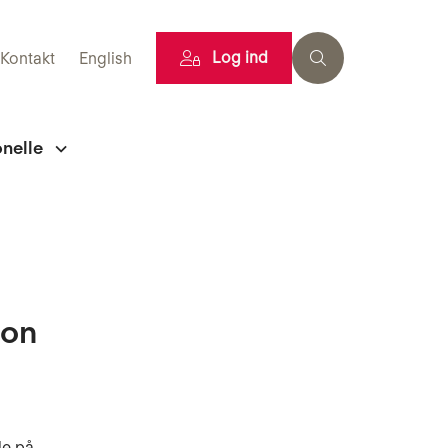
Log ind
Kontakt
English
onelle
ion
de på