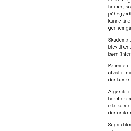
tarmen, so
påbegyndte
kunne tåle
gennemgå y
Skaden blev
blev tilken
børn (infert
Patienten r
afviste imi
der kan kræ
Afgørelsen
herefter s
ikke kunne 
derfor ikk
Sagen blev