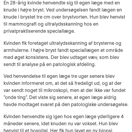
En 28-årig kvinde henvendte sig til egen læge med en
knude i højre bryst. Ved undersøgelsen fandt lægen en
knude i brystet tre cm over brystvorten. Hun blev henvist
til mammografi og ultralydsskanning hos en
privatpraktiserende speciallæge.
Kvinden fik foretaget ultralydsskanning af brysterne og
armhulerne. I højre bryst fandt speciallægen et område
med øget konsistens. Der blev udtaget væv, som blev
sendt til analyse på en patologisk afdeling.
Ved henvendelse til egen læge tre uger senere blev
kvinden informeret om, at det så fredeligt ud, og at der
var sendt noget til mikroskopi, men at der ikke var fundet
”onde ting”. Det viste sig senere, at egen læge aldrig
havde modtaget svaret på den patologiske undersøgelse.
Kvinden henvendte sig igen hos egen læge yderligere 4
måneder senere, idet knuden nu var vokset. Hun blev
henvist til et hospital. Her fik hun lavet en ny biopsi.