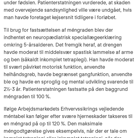
under fødslen. Patienterstatningen vurderede, at skaden
med overvejende sandsynlighed ville være undgået, hvis
man havde foretaget kejsersnit tidligere i forløbet.
Til brug for fastsættelsen af méngraden blev der
indhentet en neuropædiatrisk speciallægeerklæring
omkring 5-årsalderen. Det fremgik heraf, at drengen
havde moderat til middelsvær spastisk lammelse af arme
og ben (såkaldt inkomplet tetraplegi). Han havde moderat
til svært påvirket motorisk funktion, anvendte
helhåndsgreb, havde begrænset gangfunktion, anvendte
ble og havde en sproglig og mental udvikling svarende til
2½-3 år. Patienterstatningen fastsatte på den baggrund
méngraden til 100 %.
Ifølge Arbejdsmarkedets Erhvervssikrings vejledende
méntabel kan følger efter svære hjerneskader takseres til
en méngrad på op til 120 %. Den maksimale
méngodtgørelse gives eksempelvis, når der er tale om