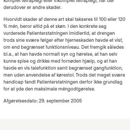
komplet tetraplegi eller inkomplet tetraplegi, når der
derudover er andre skader.
Hvorvidt skader af denne art skal takseres til 100 eller 120
% mén, beror altid på et skøn. I den konkrete sag
vurderede Patienterstatningen imidlertid, at drengen
trods sine svære følger efter hjerneskaden havde et vist,
om end begrænset funktionsniveau. Det fremgik således
bl.a., at han havde normalt syn og hørelse, at han selv
kunne spise og drikke med fornøden hjælp, og at han
havde en vis talefunktion samt begrænset gangfunktion,
men uden anvendelse af kørestol. Trods det meget svære
handicap fandt Patienterstatningen derfor ikke grundlag
for at yde den maksimale méngodtgørelse.
Afgørelsesdato: 29. september 2005