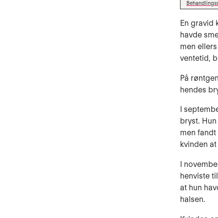
Behandlings
En gravid 
havde smer
men ellers
ventetid, b
På røntgen
hendes bry
I septembe
bryst. Hu
men fandt 
kvinden at
I november
henviste t
at hun hav
halsen.