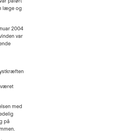
var påført
en læge og
januar 2004
vinden var
gende
ystkræften
 været
kelsen med
edelig
ng på
dommen.