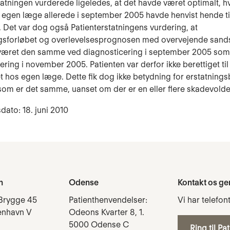
tatningen vurderede ligeledes, at det havde været optimalt, h
 egen læge allerede i september 2005 havde henvist hende ti
 Det var dog også Patienterstatningens vurdering, at
gsforløbet og overlevelsesprognosen med overvejende sand
e været den samme ved diagnosticering i september 2005 som
ering i november 2005. Patienten var derfor ikke berettiget til
et hos egen læge. Dette fik dog ikke betydning for erstatning
 som er det samme, uanset om der er en eller flere skadevolde
dato: 18. juni 2010
n
Odense
Kontakt os ge
Brygge 45
Patienthenvendelser:
Vi har telefon
enhavn V
Odeons Kvarter 8, 1.
5000 Odense C
Ring til Pa