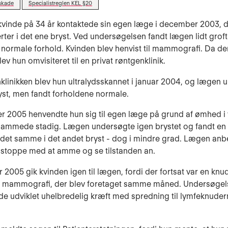
skade
Specialistreglen KEL §20
kvinde på 34 år kontaktede sin egen læge i december 2003, 
ter i det ene bryst. Ved undersøgelsen fandt lægen lidt groft 
 normale forhold. Kvinden blev henvist til mammografi. Da de
lev hun omvisiteret til en privat røntgenklinik.
klinikken blev hun ultralydsskannet i januar 2004, og lægen 
st, men fandt forholdene normale.
r 2005 henvendte hun sig til egen læge på grund af ømhed i 
n ammede stadig. Lægen undersøgte igen brystet og fandt en
det samme i det andet bryst - dog i mindre grad. Lægen anb
 stoppe med at amme og se tilstanden an.
 2005 gik kvinden igen til lægen, fordi der fortsat var en kn
il mammografi, der blev foretaget samme måned. Undersøgels
de udviklet uhelbredelig kræft med spredning til lymfeknude