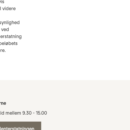
vis
l videre
synlighed
 ved
 erstatning
sbeløbets
re.
rne
tid mellem 9.30 - 15.00
tienterstatningen