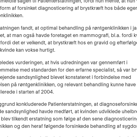
meldte sagen til Patienterstatningen, fordi hun mente, at hun 
 form af forsinket diagnosticering af brystkræft hos både eg
nklinikken.
tatningen fandt, at optimal behandling på røntgenklinikken i 
t, at man også havde foretaget en mammografi, bl.a. fordi k
 fordi det er velkendt, at brystkræft hos en gravid og efterføl
vinde kan vokse hurtigt.
geledes vurderingen, at hvis udredningen var gennemført i
mmelse med standarden for den erfarne specialist, så var br
jende sandsynlighed blevet konstateret i forbindelse med
sen på røntgenklinikken, og relevant behandling kunne have
lerede i starten af 2004.
grund konkluderede Patienterstatningen, at diagnoseforsin
e sandsynlighed havde medført, at kvinden udviklede uhelbr
 blev tilkendt erstatning som følge af den sene diagnosticeri
nikken og den heraf følgende forsinkede behandling af syg