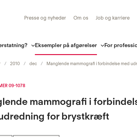
Presse og nyheder
Om os
Job og karriere
erstatning?
Eksempler på afgørelser
For professi
r
2010
dec
Manglende mammografi i forbindelse med udre
ER 09-1078
lende mammografi i forbindel
dredning for brystkræft