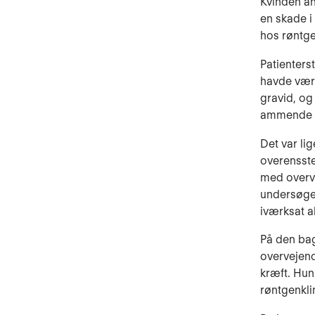
Kvinden an
en skade i
hos røntge
Patienters
havde være
gravid, og
ammende k
Det var li
overensste
med overve
undersøgel
iværksat al
På den bag
overvejend
kræft. Hun
røntgenkli