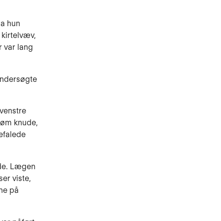
da hun
kirtelvæv,
r var lang
undersøgte
venstre
 øm knude,
efalede
ude. Lægen
er viste,
rne på