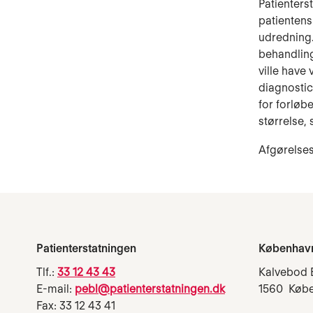
Patienters
patientens
udredning.
behandlin
ville hav
diagnostic
for forløb
størrelse,
Afgørelses
Patienterstatningen
Københav
Tlf.:
33 12 43 43
Kalvebod 
E-mail:
pebl@patienterstatningen.dk
1560 Køb
Fax: 33 12 43 41