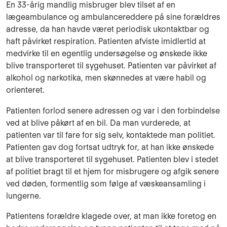
En 33-årig mandlig misbruger blev tilset af en
lægeambulance og ambulancereddere på sine forældres
adresse, da han havde været periodisk ukontaktbar og
haft påvirket respiration. Patienten afviste imidlertid at
medvirke til en egentlig undersøgelse og ønskede ikke
blive transporteret til sygehuset. Patienten var påvirket af
alkohol og narkotika, men skønnedes at være habil og
orienteret.
Patienten forlod senere adressen og var i den forbindelse
ved at blive påkørt af en bil. Da man vurderede, at
patienten var til fare for sig selv, kontaktede man politiet.
Patienten gav dog fortsat udtryk for, at han ikke ønskede
at blive transporteret til sygehuset. Patienten blev i stedet
af politiet bragt til et hjem for misbrugere og afgik senere
ved døden, formentlig som følge af væskeansamling i
lungerne.
Patientens forældre klagede over, at man ikke foretog en