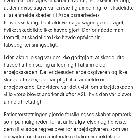
hvori der foretages et sådant fradrag. Forskellen er dog,
at der i disse sager var en særlig anledning for skadelidte
til at anmelde skaden til Arbejdsmarkedets
Erhvervssikring, henholdsvis søge sagen genoptaget,
hvilket skadelidte ikke havde gjort. Derfor nåede man
frem til, at skadelidte ikke havde opfyldt sin
tabsbegrænsningspligt.
I den aktuelle sag var det ikke godtgjort, at skadelidte
havde haft en særlig anledning til at anmelde
arbejdsskaden. Det er desuden arbejdsgiveren og ikke
skadelidte selv, der har pligt til at anmelde en
arbejdsskade. Endvidere var det uvist, om arbejdsskaden
ville være blevet anerkendt efter ASL, hvis den var blevet
anmeldt rettidigt.
Patienterstatningen gjorde forsikringsselskabet opmærk-
som på muligheden for at anke afgørelsen og henviste
dem til at søge regres over for arbejdsgiveren, som var
ansvarlig for den manglende rettidige anmeldelse af