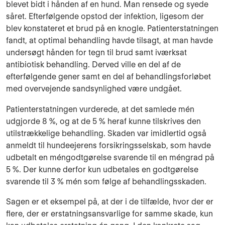
blevet bidt i hånden af en hund. Man rensede og syede
såret. Efterfølgende opstod der infektion, ligesom der
blev konstateret et brud på en knogle. Patienterstatningen
fandt, at optimal behandling havde tilsagt, at man havde
undersøgt hånden for tegn til brud samt iværksat
antibiotisk behandling. Derved ville en del af de
efterfølgende gener samt en del af behandlingsforløbet
med overvejende sandsynlighed være undgået.
Patienterstatningen vurderede, at det samlede mén
udgjorde 8 %, og at de 5 % heraf kunne tilskrives den
utilstrækkelige behandling. Skaden var imidlertid også
anmeldt til hundeejerens forsikringsselskab, som havde
udbetalt en méngodtgørelse svarende til en méngrad på
5 %. Der kunne derfor kun udbetales en godtgørelse
svarende til 3 % mén som følge af behandlingsskaden.
Sagen er et eksempel på, at der i de tilfælde, hvor der er
flere, der er erstatningsansvarlige for samme skade, kun