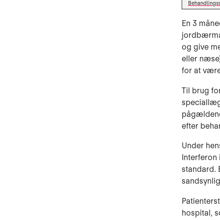
Behandlings
En 3 måne
jordbærmær
og give me
eller næse
for at vær
Til brug f
speciallæg
pågældende
efter beha
Under hens
Interferon
standard. 
sandsynlig
Patienters
hospital, 