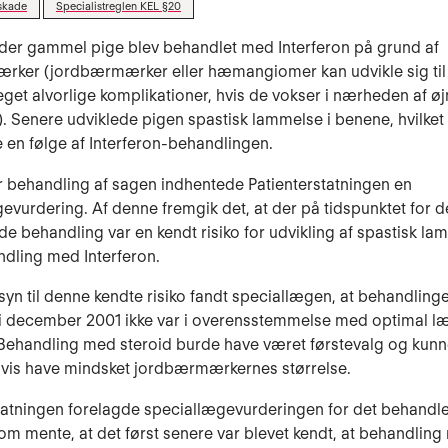
skade
Specialistreglen KEL §20
der gammel pige blev behandlet med Interferon på grund af
ker (jordbærmærker eller hæmangiomer kan udvikle sig til 
get alvorlige komplikationer, hvis de vokser i nærheden af ø
). Senere udviklede pigen spastisk lammelse i benene, hvilket
e en følge af Interferon-behandlingen.
or behandling af sagen indhentede Patienterstatningen en
evurdering. Af denne fremgik det, at der på tidspunktet for 
 behandling var en kendt risiko for udvikling af spastisk la
ndling med Interferon.
yn til denne kendte risiko fandt speciallægen, at behandlin
 i december 2001 ikke var i overensstemmelse med optimal l
Behandling med steroid burde have været førstevalg og kun
vis have mindsket jordbærmærkernes størrelse.
tatningen forelagde speciallægevurderingen for det behandl
som mente, at det først senere var blevet kendt, at behandlin