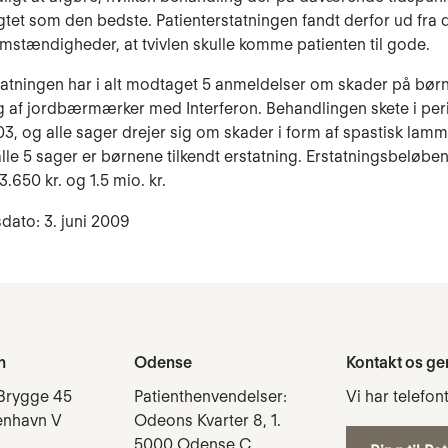
gtet som den bedste. Patienterstatningen fandt derfor ud fra 
mstændigheder, at tvivlen skulle komme patienten til gode.
tatningen har i alt modtaget 5 anmeldelser om skader på børn
 af jordbærmærker med Interferon. Behandlingen skete i pe
3, og alle sager drejer sig om skader i form af spastisk lamm
alle 5 sager er børnene tilkendt erstatning. Erstatningsbeløben
.650 kr. og 1.5 mio. kr.
dato: 3. juni 2009
n
Odense
Kontakt os ge
Brygge 45
Patienthenvendelser:
Vi har telefon
enhavn V
Odeons Kvarter 8, 1.
5000 Odense C