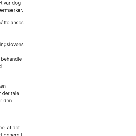
et var dog
bærmærker.
måtte anses
ringslovens
t behandle
d
ken
 der tale
or den
e, at det
t generelt