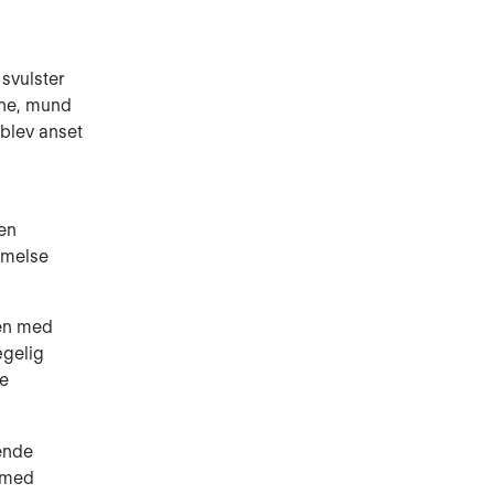
svulster
jne, mund
 blev anset
den
mmelse
gen med
ægelig
ne
ende
g med