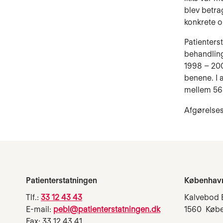
blev betra
konkrete o
Patienters
behandling
1998 – 200
benene. I 
mellem 563
Afgørelses
Patienterstatningen
Københav
Tlf.:
33 12 43 43
Kalvebod 
E-mail:
pebl@patienterstatningen.dk
1560 Køb
Fax: 33 12 43 41