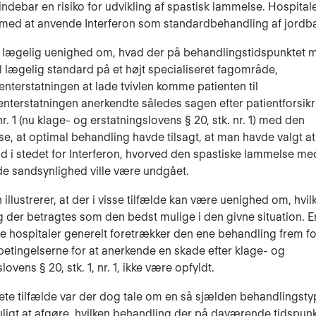
 indebar en risiko for udvikling af spastisk lammelse. Hospital
 med at anvende Interferon som standardbehandling af jord
 lægelig uenighed om, hvad der på behandlingstidspunktet 
l lægelig standard på et højt specialiseret fagområde,
ienterstatningen at lade tvivlen komme patienten til
enterstatningen anerkendte således sagen efter patientforsik
. nr. 1 (nu klage- og erstatningslovens § 20, stk. nr. 1) med den
e, at optimal behandling havde tilsagt, at man havde valgt a
d i stedet for Interferon, hvorved den spastiske lammelse me
e sandsynlighed ville være undgået.
illustrerer, at der i visse tilfælde kan være uenighed om, hvil
 der betragtes som den bedst mulige i den givne situation. Er
se hospitaler generelt foretrækker den ene behandling frem f
 betingelserne for at anerkende en skade efter klage- og
lovens § 20, stk. 1, nr. 1, ikke være opfyldt.
rete tilfælde var der dog tale om en så sjælden behandlingstyp
uligt at afgøre, hvilken behandling der på daværende tidspunk