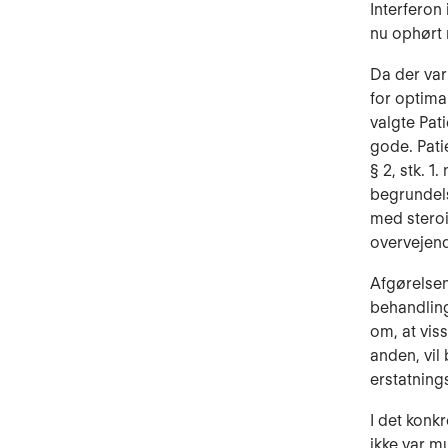
Interferon
nu ophørt
Da der var
for optima
valgte Pat
gode. Pati
§ 2, stk. 1
begrundels
med steroi
overvejend
Afgørelsen 
behandling
om, at vis
anden, vil
erstatnings
I det konk
ikke var m