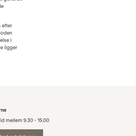
de
 efter
rioden
else i
e ligger
rne
tid mellem 9.30 - 15.00