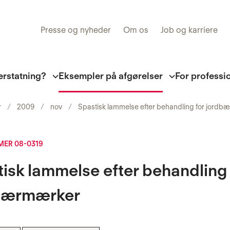
Presse og nyheder
Om os
Job og karriere
erstatning?
Eksempler på afgørelser
For professi
r
2009
nov
Spastisk lammelse efter behandling for jord
ER 08-0319
isk lammelse efter behandling 
bærmærker