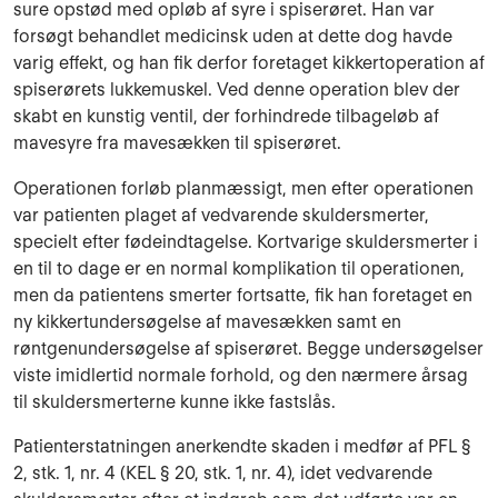
sure opstød med opløb af syre i spiserøret. Han var
forsøgt behandlet medicinsk uden at dette dog havde
varig effekt, og han fik derfor foretaget kikkertoperation af
spiserørets lukkemuskel. Ved denne operation blev der
skabt en kunstig ventil, der forhindrede tilbageløb af
mavesyre fra mavesækken til spiserøret.
Operationen forløb planmæssigt, men efter operationen
var patienten plaget af vedvarende skuldersmerter,
specielt efter fødeindtagelse. Kortvarige skuldersmerter i
en til to dage er en normal komplikation til operationen,
men da patientens smerter fortsatte, fik han foretaget en
ny kikkertundersøgelse af mavesækken samt en
røntgenundersøgelse af spiserøret. Begge undersøgelser
viste imidlertid normale forhold, og den nærmere årsag
til skuldersmerterne kunne ikke fastslås.
Patienterstatningen anerkendte skaden i medfør af PFL §
2, stk. 1, nr. 4 (KEL § 20, stk. 1, nr. 4), idet vedvarende