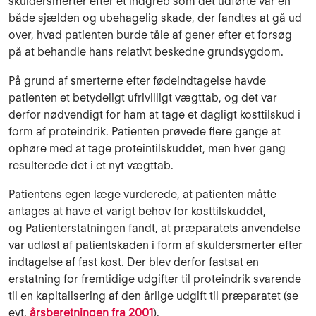
skuldersmerter efter et indgreb som det udførte var en
både sjælden og ubehagelig skade, der fandtes at gå ud
over, hvad patienten burde tåle af gener efter et forsøg
på at behandle hans relativt beskedne grundsygdom.
På grund af smerterne efter fødeindtagelse havde
patienten et betydeligt ufrivilligt vægttab, og det var
derfor nødvendigt for ham at tage et dagligt kosttilskud i
form af proteindrik. Patienten prøvede flere gange at
ophøre med at tage proteintilskuddet, men hver gang
resulterede det i et nyt vægttab.
Patientens egen læge vurderede, at patienten måtte
antages at have et varigt behov for kosttilskuddet,
og Patienterstatningen fandt, at præparatets anvendelse
var udløst af patientskaden i form af skuldersmerter efter
indtagelse af fast kost. Der blev derfor fastsat en
erstatning for fremtidige udgifter til proteindrik svarende
til en kapitalisering af den årlige udgift til præparatet (se
evt.
årsberetningen fra 2001
).