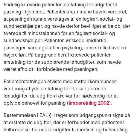
Endelig krævede patienten erstatning for udgifter til
pasning i hjemmet. Patientens kommune havde vurderet,
at pasningen kunne varetages af en faglært social- og
sundhedshjælper, og havde derfor bevilliget et beløb, der
svarede til mindstelønnen for en faglært social- og
sundhedshjælper. Patienten ønskede imidlertid
pasningen varetaget af en psykolog, som skulle have en
højere løn. På baggrund heraf krævede patienten
erstatning for de supplerende lønudgifter, som havde
været afholdt i forbindelse med pasningen.
Patienterstatningen afviste med støtte i kommunens
vurdering at yde erstatning for de supplerende
lønudgifter, da udgiften ikke var for nødvendig for at
opfylde behovet for pasning (
årsberetning 2002
).
Bestemmelsen i EAL § 1 tager som udgangspunkt sigte på
at erstatte de udgifter, der er forbundet med patientens
helbredelse, herunder udgifter til medicin og behandling.