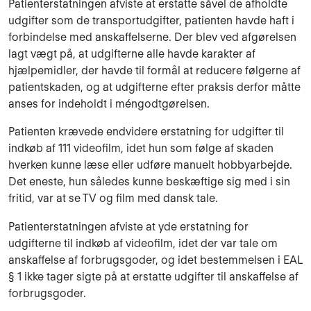
Patienterstatningen afviste at erstatte såvel de afholdte
udgifter som de transportudgifter, patienten havde haft i
forbindelse med anskaffelserne. Der blev ved afgørelsen
lagt vægt på, at udgifterne alle havde karakter af
hjælpemidler, der havde til formål at reducere følgerne af
patientskaden, og at udgifterne efter praksis derfor måtte
anses for indeholdt i méngodtgørelsen.
Patienten krævede endvidere erstatning for udgifter til
indkøb af 111 videofilm, idet hun som følge af skaden
hverken kunne læse eller udføre manuelt hobbyarbejde.
Det eneste, hun således kunne beskæftige sig med i sin
fritid, var at se TV og film med dansk tale.
Patienterstatningen afviste at yde erstatning for
udgifterne til indkøb af videofilm, idet der var tale om
anskaffelse af forbrugsgoder, og idet bestemmelsen i EAL
§ 1 ikke tager sigte på at erstatte udgifter til anskaffelse af
forbrugsgoder.