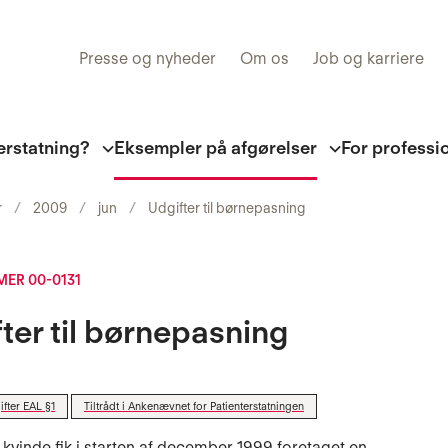
Presse og nyheder
Om os
Job og karriere
erstatning?
Eksempler på afgørelser
For professi
r
2009
jun
Udgifter til børnepasning
ER 00-0131
ter til børnepasning
fter EAL §1
Tiltrådt i Ankenævnet for Patienterstatningen
 kvinde fik i starten af december 1999 foretaget en