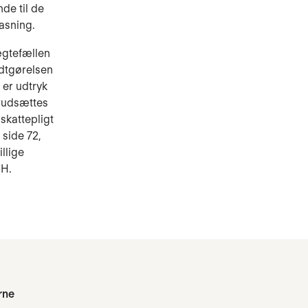
de til de
asning.
ægtefællen
odtgørelsen
 er udtryk
orudsættes
skattepligt
side 72,
llige
7 H.
rne