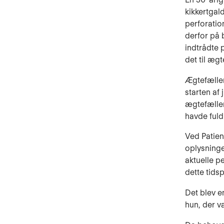
kikkertgal
perforatio
derfor på 
indtrådte 
det til æg
Ægtefællen
starten af
ægtefælle
havde fuld
Ved Patient
oplysning
aktuelle p
dette tids
Det blev e
hun, der v