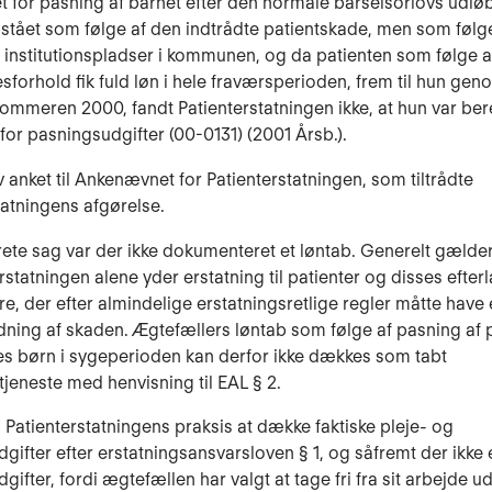
 for pasning af barnet efter den normale barselsorlovs udlø
pstået som følge af den indtrådte patientskade, men som følg
institutionspladser i kommunen, og da patienten som følge af
sforhold fik fuld løn i hele fraværsperioden, frem til hun geno
sommeren 2000, fandt Patienterstatningen ikke, at hun var beret
 for pasningsudgifter (00-0131) (2001 Årsb.).
 anket til Ankenævnet for Patienterstatningen, som tiltrådte
tatningens afgørelse.
rete sag var der ikke dokumenteret et løntab. Generelt gælde
erstatningen alene yder erstatning til patienter og disses efte
dre, der efter almindelige erstatningsretlige regler måtte have 
edning af skaden. Ægtefællers løntab som følge af pasning af 
es børn i sygeperioden kan derfor ikke dækkes som tabt
tjeneste med henvisning til EAL § 2.
 Patienterstatningens praksis at dække faktiske pleje- og
gifter efter erstatningsansvarsloven § 1, og såfremt der ikke 
ifter, fordi ægtefællen har valgt at tage fri fra sit arbejde u