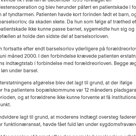
destensoperation og blev herunder påført en patientskade i f
n af tyndtarmen. Patienten havde kort forinden født et barn, o
barselsorlov, da skaden skete. Da hun som følge af træthed e
patientskade ikke kunne passe barnet, sygemeldte hun sig og
tefællen at holde den sidste del af barselsorloven.
 fortsatte efter endt barselsorlov yderligere på forældreorlov
 juni måned 2000. I den forbindelse krævede patienten erstatn
ns indtægtstab i forbindelse med forældreorloven. Begge æg
 løn under barsel.
erstatningens afgørelse blev det lagt til grund, at der ifølge
er fra patientens bopælskommune var 12 måneders pladsgaran
erioden, og at forældrene ikke kunne forvente at få institution
punkt.
ndvidere lagt til grund, at moderens indtægt oversteg faderen
ar funktionæransat, havde fået fuld løn under sygdomsfravære