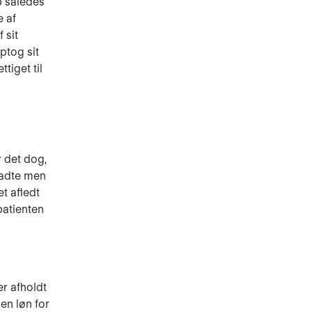
b således
e af
 sit
ptog sit
tiget til
r det dog,
rladte men
et afledt
patienten
er afholdt
den løn for