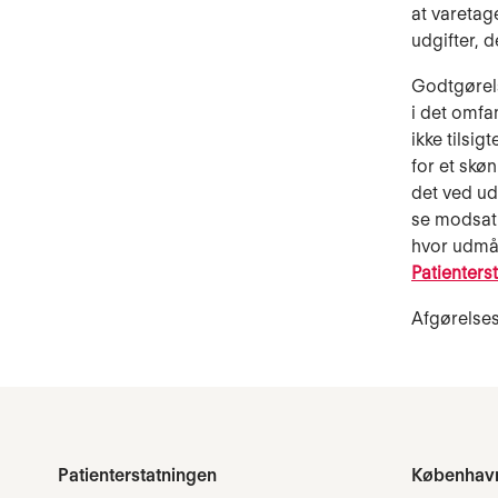
at varetag
udgifter, 
Godtgørels
i det omfa
ikke tilsi
for et skø
det ved ud
se modsat 
hvor udmål
Patienters
Afgørelse
Patienterstatningen
Københav