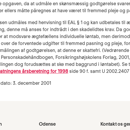
e opgaven, da at udmåle en skønsmæssig godtgørelse svaren
der ellers måtte påregnes at have været til fremmed pleje og p
en udmåles med henvisning til EAL § 1 og kan udbetales til 
ng, denne må anses for indtrådt i den skadelidtes krav. Da g
gter at modsvare ægtefællens individuelle løntab, men derimod
n over de forventede udgifter til fremmed pasning og pleje, f
målingen af godtgørelsen, at denne er skattefri. (Vedrørende 
Personskadehåndbogen, Forsikringshøjskolens Forlag, 2001, 
ingen dog forudsættes at ske med baggrund i løntabet). Se ti
tatningens årsberetning for 1998
side 90 f. samt U 2002.240
sdato: 3. december 2001
n
Odense
Kontakt os ge