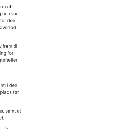
orm af
g hun var
fter den
 overlod
 frem til
ing for
tefæller
ti i den
splads før
s, samt at
t.