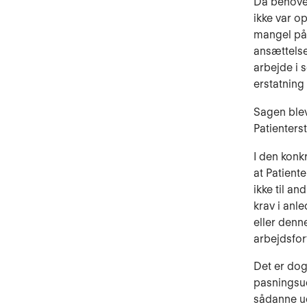
Da behovet
ikke var o
mangel på 
ansættelse
arbejde i 
erstatning
Sagen blev
Patienters
I den konk
at Patient
ikke til an
krav i anl
eller denn
arbejdsfor
Det er dog
pasningsud
sådanne udg