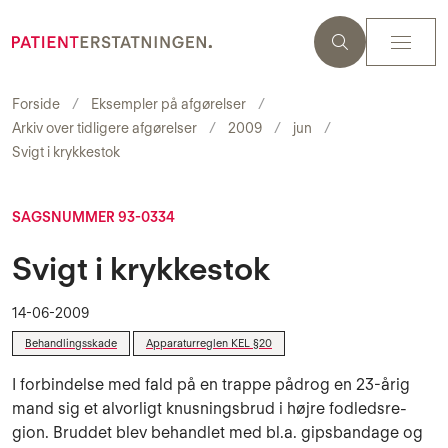
Forside
Eksempler på afgørelser
Arkiv over tidligere afgørelser
2009
jun
Svigt i krykkestok
SAGSNUMMER 93-0334
Svigt i krykkestok
14-06-2009
Behandlingsskade
Apparaturreglen KEL §20
I forbindelse med fald på en trappe pådrog en 23-årig
mand sig et al­vorligt knusningsbrud i højre fod­ledsre­
gion. Bruddet blev be­handlet med bl.a. gipsban­dage og