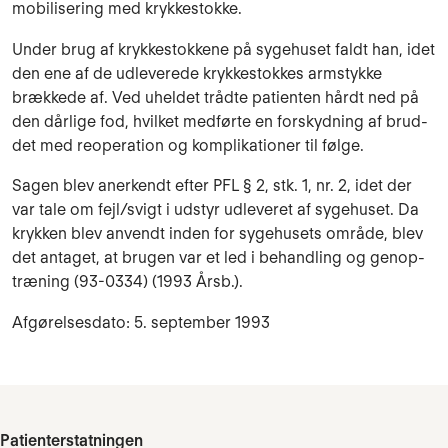
mobilisering med krykkestokke.
Under brug af krykkestokkene på sygehuset faldt han, idet
den ene af de udleverede krykke­stokkes armstykke
brækkede af. Ved uheldet trådte patien­ten hårdt ned på
den dår­lige fod, hvil­ket medførte en for­skydning af brud­
det med reoperation og komplikationer til følge.
Sagen blev anerkendt efter PFL § 2, stk. 1, nr. 2, idet der
var tale om fejl/svigt i udstyr udleve­ret af sygehu­set. Da
krykken blev anvendt in­den for sy­gehusets område, blev
det antaget, at brugen var et led i be­handling og genop­
træning (93-0334) (1993 Årsb.).
Afgørelsesdato: 5. september 1993
Patienterstatningen