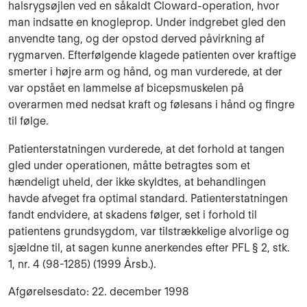
halsrygsøjlen ved en såkaldt Clowar­d-operation, hvor
man indsatte en knogleprop. Under indgrebet gled den
an­vendte tang, og der opstod derved påvirkning af
rygmarven. Efterfølgende klagede pati­enten over kraftige
smerter i højre arm og hånd, og man vurderede, at der
var opstået en lammelse af biceps­muskelen på
overarmen med nedsat kraft og følesans i hånd og fingre
til følge.
Patienterstatningen vurderede, at det forhold at tangen
gled under operationen, måtte be­tragtes som et
hændeligt uheld, der ikke skyldtes, at behandlingen
havde afveget fra op­timal stan­dard. Patienterstatningen
fandt endvidere, at skadens følger, set i forhold til
patientens grund­sygdom, var tilstrækkelige alvorlige og
sjældne til, at sagen kunne anerkendes efter PFL § 2, stk.
1, nr. 4 (98-1285) (1999 Årsb.).
Afgørelsesdato: 22. december 1998