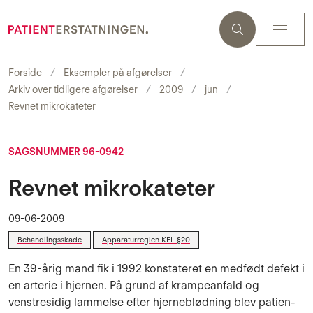
Forside
Eksempler på afgørelser
Arkiv over tidligere afgørelser
2009
jun
Revnet mikrokateter
SAGSNUMMER 96-0942
Revnet mikrokateter
09-06-2009
Behandlingsskade
Apparaturreglen KEL §20
En 39-årig mand fik i 1992 konstateret en medfødt defekt i
en arterie i hjernen. På grund af krampeanfald og
venstresidig lammelse efter hjer­neblødning blev pa­tien­