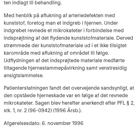
ten indlagt til be­handling.
Med henblik på afluk­ning af ar­te­riedefekten med
kunststof, foretog man et indgreb i hjernen. Under
indgrebet revnede et mi­krokateter i forbindelse med
indsprøjtning af det flydende kunststofmateriale. Der­ved
strømmede der kunststofmateriale ud i et ikke tilsigtet
karområde med afluk­ning af området til følge.
Udflydningen af det indsprøjtede mate­riale medførte
tilta­gende hjernestammepåvirkning samt venstresidig
ansigtslam­melse.
Patienterstatningen fandt det overvejende sandsynligt, at
den opståede hjerneskade var en følge af det revnede
mikrokateter. Sagen blev herefter anerkendt efter PFL § 2,
stk. 1, nr. 2 (96-0942) (1996 Årsb.).
Afgørelsesdato: 6. november 1996