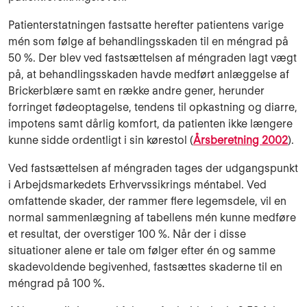
Patienterstatningen fastsatte herefter patientens varige
mén som følge af behandlingsska­den til en méngrad på
50 %. Der blev ved fastsættelsen af méngraden lagt vægt
på, at be­handlingsskaden havde medført anlæggelse af
Brickerblære samt en række andre gener, herunder
forringet fødeoptagelse, tendens til opkastning og diarre,
impotens samt dårlig komfort, da patienten ikke længere
kunne sidde ordentligt i sin kørestol (
Årsberetning 2002
).
Ved fastsættelsen af méngraden tages der udgangspunkt
i Arbejdsmarkedets Erhvervssikrings méntabel. Ved
omfattende skader, der rammer flere legemsdele, vil en
normal sammenlægning af tabellens mén kunne medføre
et resultat, der overstiger 100 %. Når der i disse
situationer alene er tale om følger efter én og samme
skadevoldende begivenhed, fastsættes skaderne til en
méngrad på 100 %.