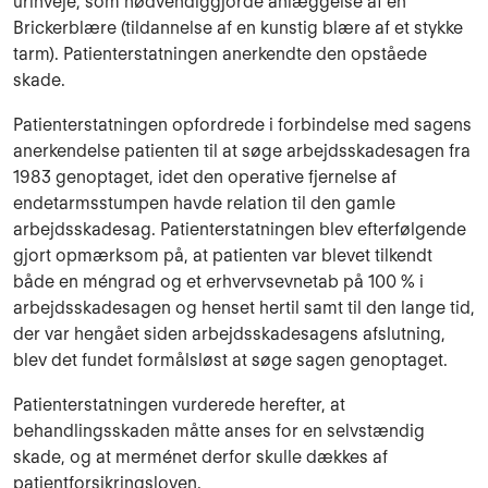
urinveje, som nødvendiggjorde anlæggelse af en
Brickerblære (tildannelse af en kunstig blære af et stykke
tarm). Patienterstatningen anerkendte den opståede
skade.
Patienterstatningen opfordrede i forbindelse med sagens
anerkendelse patienten til at søge arbejdsskadesagen fra
1983 genoptaget, idet den operative fjernelse af
endetarmsstumpen havde relation til den gamle
arbejdsskadesag. Patienterstatningen blev efterfølgende
gjort opmærksom på, at patienten var blevet tilkendt
både en méngrad og et erhvervsevnetab på 100 % i
arbejdsskadesagen og henset hertil samt til den lange tid,
der var hengået siden arbejdsskadesagens afslutning,
blev det fundet formålsløst at søge sagen genoptaget.
Patienterstatningen vurderede herefter, at
behandlingsskaden måtte anses for en selvstæn­dig
skade, og at merménet derfor skulle dækkes af
patientforsikringsloven.