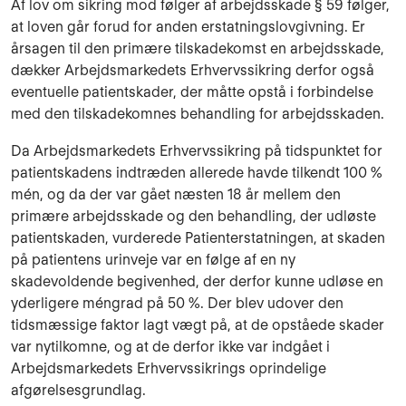
Af lov om sikring mod følger af arbejdsskade § 59 følger,
at loven går forud for anden erstatningslovgivning. Er
årsagen til den primære tilskadekomst en arbejdsskade,
dækker Arbejdsmarkedets Erhvervssikring derfor også
eventuelle patientskader, der måtte opstå i forbindelse
med den tilskadekomnes behandling for arbejdsskaden.
Da Arbejdsmarkedets Erhvervssikring på tidspunktet for
patientskadens indtræden allerede havde tilkendt 100 %
mén, og da der var gået næsten 18 år mellem den
primære arbejdsskade og den behandling, der udløste
patientskaden, vurderede Patienterstatningen, at skaden
på patientens urinveje var en følge af en ny
skadevoldende begivenhed, der derfor kunne udløse en
yderligere méngrad på 50 %. Der blev udover den
tidsmæssige faktor lagt vægt på, at de opståede skader
var nytilkomne, og at de derfor ikke var indgået i
Arbejdsmarkedets Erhvervssikrings oprindelige
afgørelsesgrundlag.