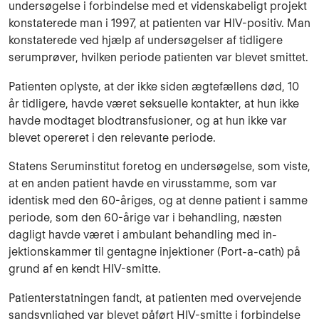
undersøgelse i forbindelse med et videnskabeligt projekt
konstaterede man i 1997, at patienten var HIV-positiv. Man
konstaterede ved hjælp af under­søgelser af tidligere
serum­prøver, hvilken periode patienten var blevet smittet.
Patienten oplyste, at der ikke siden ægtefællens død, 10
år tidligere, havde været seksuelle kontakter, at hun ikke
havde modtaget blodtransfusioner, og at hun ikke var
ble­vet opereret i den relevante periode.
Statens Seruminstitut foretog en undersøgelse, som viste,
at en anden patient havde en vi­rus­stamme, som var
identisk med den 60-åriges, og at denne patient i samme
periode, som den 60-årige var i behandling, næsten
dagligt havde været i ambulant behandling med in­
jektions­kammer til gentagne injektioner (Port-a-cath) på
grund af en kendt HIV-smitte.
Patienterstatningen fandt, at patienten med overvejende
sandsynlighed var blevet påført HIV-smitte i forbindelse