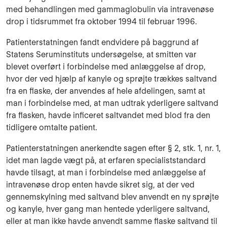
med behandlingen med gammaglobulin via intrave­nøse
drop i tids­rummet fra oktober 1994 til februar 1996.
Patienterstatningen fandt endvidere på baggrund af
Statens Seruminstituts under­søgelse, at smitten var
blevet overført i forbindelse med anlæggelse af drop,
hvor der ved hjælp af ka­nyle og sprøjte trækkes saltvand
fra en flaske, der anvendes af hele afdelingen, samt at
man i for­bindelse med, at man udtrak yderligere saltvand
fra flasken, havde inficeret salt­vandet med blod fra den
tidligere omtalte patient.
Patienterstatningen anerkendte sagen efter § 2, stk. 1, nr. 1,
idet man lagde vægt på, at erfaren specialiststandard
havde tilsagt, at man i forbindelse med anlæggelse af
intravenøse drop en­ten havde sikret sig, at der ved
gennemskylning med saltvand blev anvendt en ny sprøjte
og kanyle, hver gang man hentede yderligere saltvand,
eller at man ikke havde an­vendt samme flaske saltvand til