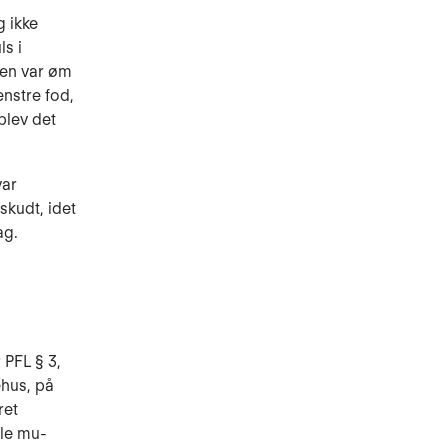
g ikke
ls i
ten var øm
nstre fod,
blev det
var
skudt, idet
ag.
 PFL § 3,
gehus, på
ret
lle mu­