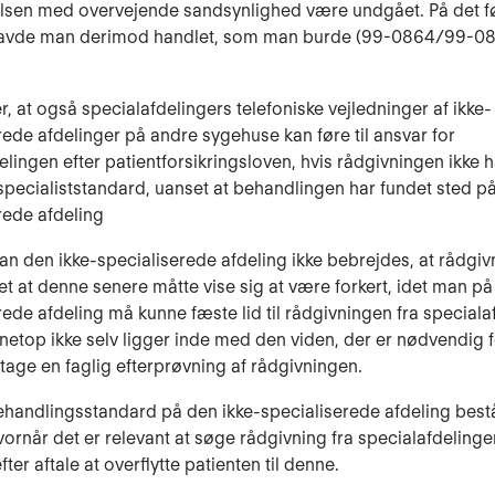
sen med overvejende sandsynlighed være und­gået. På det f
avde man derimod handlet, som man burde (99-0864/99-08
r, at også specialafdelingers telefoniske vejledninger af ikke-
rede afde­linger på andre sygehuse kan føre til ansvar for
lingen efter patientfor­sikringslo­ven, hvis rådgivningen ikke h
n specialiststandard, uanset at behandlingen har fundet sted p
rede afdeling
n den ikke-specialiserede afdeling ikke bebrejdes, at rådgiv
set at denne senere måtte vise sig at være forkert, idet man på
­rede afdeling må kunne fæste lid til rådgivningen fra speciala
netop ikke selv ligger inde med den viden, der er nødvendig f
tage en faglig efterprøvning af rådgiv­ningen.
handlingsstandard på den ikke-specialiserede afdeling best
 hvornår det er relevant at søge rådgivning fra specialafdeling
fter aftale at overflytte patienten til denne.