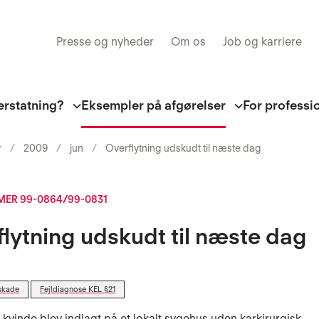
Presse og nyheder
Om os
Job og karriere
erstatning?
Eksempler på afgørelser
For professi
r
2009
jun
Overflytning udskudt til næste dag
ER 99-0864/99-0831
lytning udskudt til næste dag
skade
Fejldiagnose KEL §21
 kvinde blev indlagt på et lokalt sygehus uden karkirurgisk