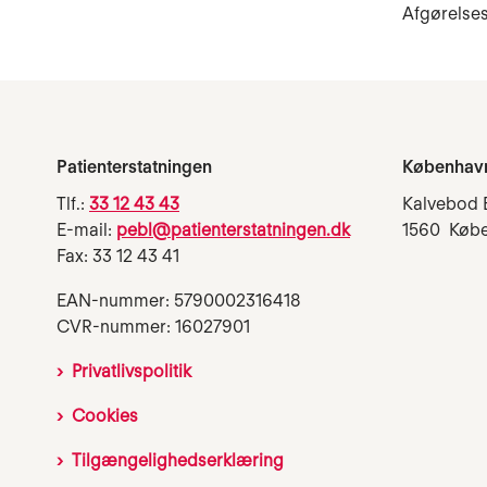
Afgørelse
Patienterstatningen
Københav
Tlf.:
33 12 43 43
Kalvebod 
E-mail:
pebl@patienterstatningen.dk
1560 Køb
Fax: 33 12 43 41
EAN-nummer: 5790002316418
CVR-nummer: 16027901
Privatlivspolitik
Cookies
Tilgængelighedserklæring