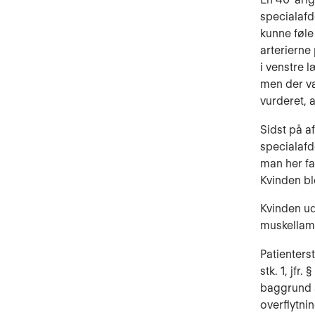
specialafd
kunne føle
arterierne
i venstre 
men der va
vurderet, 
Sidst på a
specialafde
man her fa
Kvinden bl
Kvinden u
muskellam­
Patienters
stk. 1, jfr
baggrund a
overflytni