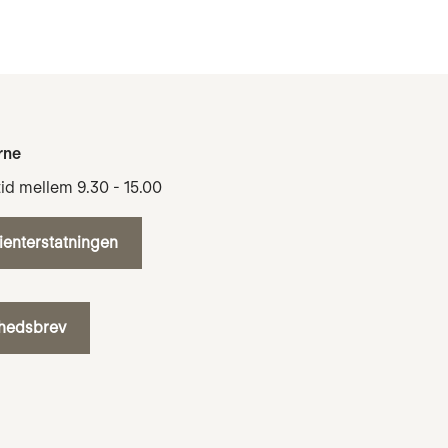
rne
tid mellem 9.30 - 15.00
tienterstatningen
yhedsbrev