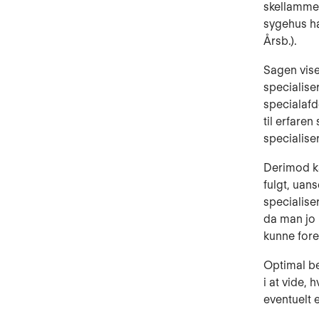
skellammel
sygehus h
Årsb.).
Sagen vise
specialise
specialafde
til erfare
specialise
Derimod ka
fulgt, uan
specialise
da man jo 
kunne fore
Optimal be
i at vide,
eventuelt e