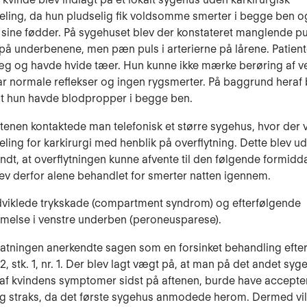
eling, da hun pludselig fik voldsomme smerter i begge ben o
 sine fødder. På sy­gehuset blev der konstateret manglende pu
 på underbenene, men pæn puls i arterierne på lårene. Patien
læg og havde hvide tæer. Hun kunne ikke mærke berøring af ve
r normale reflekser og ingen rygsmerter. På bag­grund heraf 
at hun havde blodpropper i begge ben.
ftenen kontaktede man telefonisk et større sygehus, hvor der 
­ling for karkirurgi med henblik på overflytning. Dette blev ud
ndt, at overflyt­ningen kunne afvente til den følgende formid­d
ev derfor alene behandlet for smerter natten igennem.
dviklede trykskade (compartment syndrom) og efterfølgende
melse i venstre underben (peroneusparese).
tatningen anerkendte sagen som en forsinket behandling efter
. § 2, stk. 1, nr. 1. Der blev lagt vægt på, at man på det andet sy
f kvindens symptomer sidst på aftenen, burde have accepte
ng straks, da det første sygehus anmodede herom. Dermed vi