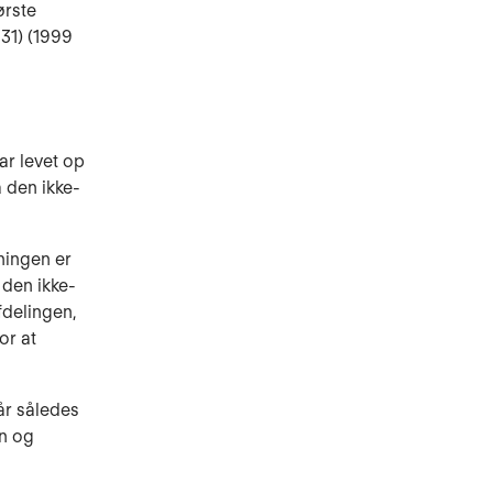
ørste
31) (1999
ar levet op
å den ikke-
ningen er
 den ikke-
fdelingen,
or at
år således
en og