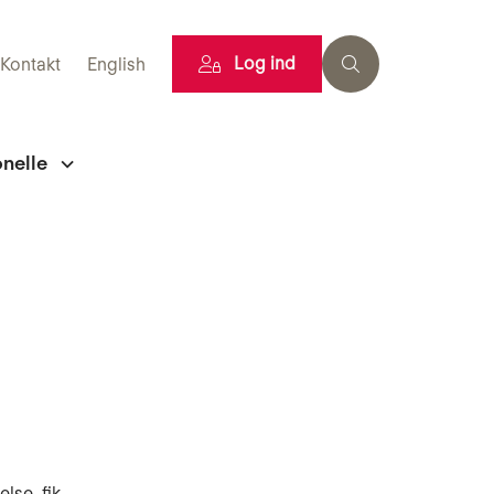
Log ind
Kontakt
English
onelle
lse, fik