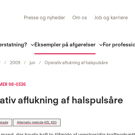
Presse og nyheder
Om os
Job og karriere
erstatning?
Eksempler på afgørelser
For professi
r
2009
jun
Operativ aflukning af halspulsåre
ER 98-0336
tiv aflukning af halspulsåre
skade
Alternativ metode KEL §20
 mand, der havde haft to tilfælde af venstresidig kraftnedsætte