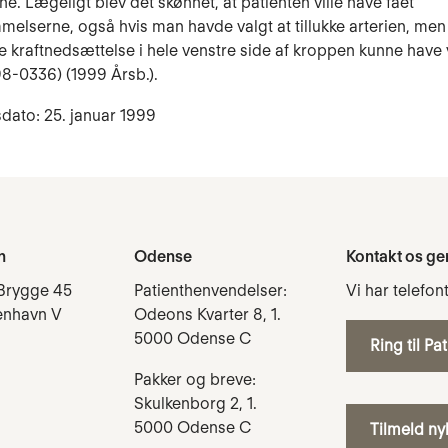
e. Lægeligt blev det skønnet, at patienten ville have fået
melserne, også hvis man havde valgt at til­lukke arterien, men
 kraftnedsættelse i hele ven­stre side af kroppen kunne have
8-0336) (1999 Årsb.).
dato: 25. januar 1999
n
Odense
Kontakt os ge
Brygge 45
Patienthenvendelser:
Vi har telefon
enhavn V
Odeons Kvarter 8, 1.
5000 Odense C
Ring til Pa
Pakker og breve:
Skulkenborg 2, 1.
5000 Odense C
Tilmeld n