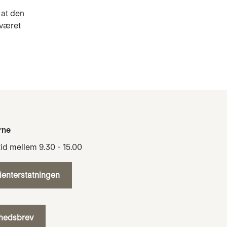
 at den
 været
rne
tid mellem 9.30 - 15.00
tienterstatningen
yhedsbrev