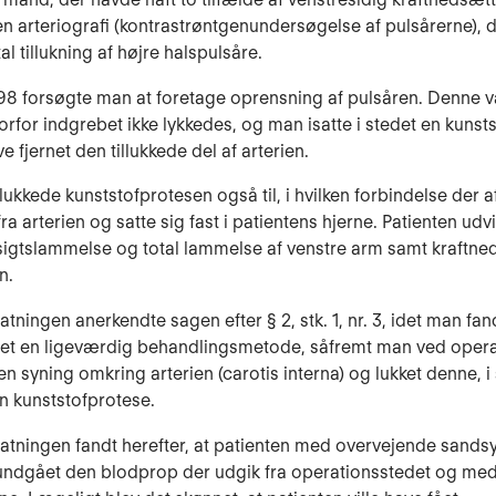
 en arteriografi (kontrastrøntgenundersøgelse af pulsårerne), d
l tillukning af højre halspulsåre.
998 forsøgte man at foretage oprensning af pulsåren. Denne 
vorfor indgrebet ikke lykkedes, og man isatte i stedet en kunst
ve fjer­net den tillukkede del af arterien.
ukkede kunststofprotesen også til, i hvilken forbindelse der a
a arterien og satte sig fast i patientens hjerne. Patienten udv
igtslam­melse og total lammelse af venstre arm samt kraftned
n.
atningen anerkendte sagen efter § 2, stk. 1, nr. 3, idet man fand
et en ligeværdig behandlingsmetode, såfremt man ved oper
n sy­ning omkring arterien (carotis interna) og lukket denne, i 
n kunst­stofprotese.
tatningen fandt herefter, at patienten med overvejende sands
 undgået den blodprop der udgik fra operationsstedet og med