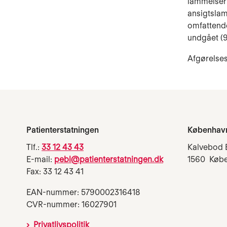
lammelsern
ansigtslam
omfattende
undgået (9
Afgørelses
Patienterstatningen
Københav
Tlf.:
33 12 43 43
Kalvebod 
E-mail:
pebl@patienterstatningen.dk
1560 Køb
Fax: 33 12 43 41
EAN-nummer: 5790002316418
CVR-nummer: 16027901
Privatlivspolitik