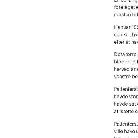
foreta­get
næsten tota
I januar 1
spinkel, h
efter at ha
Desværre l
blodprop fr
herved ans
venstre be
Patienterst
havde vær
havde sat e
at isætte e
Patienters
ville have