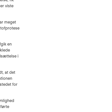
er viste
var meget
stofprotese
fgik en
iklede
sættelse i
t, at det
ationen
stedet for
ynlighed
førte