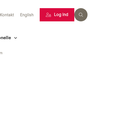
Log ind
Kontakt
English
onelle
om