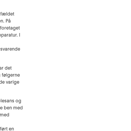
lfældet
en. På
foretaget
paratur. I
 svarende
ar det
g følgerne
de varige
ølesans og
jre ben med
 med
ført en