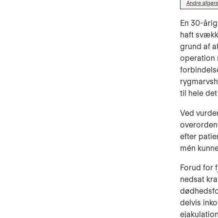
Andre afgøre
En 30-årig
haft svækk
grund af a
operation m
forbindels
rygmarvshi
til hele d
Ved vurder
overordent
efter pati
mén kunne 
Forud for 
nedsat kra
dødhedsfo
delvis ink
ejakulatio