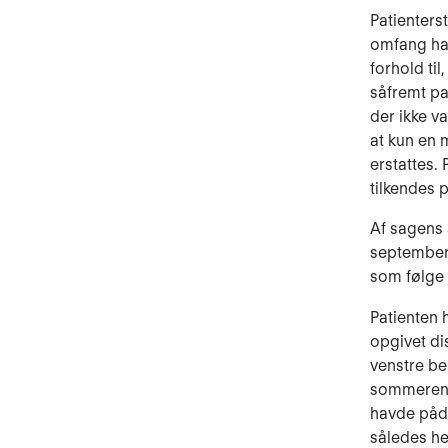
Patienterst
omfang han
forhold ti
såfremt pa
der ikke v
at kun en 
erstattes.
tilkendes 
Af sagens 
september 
som følge 
Patienten 
opgivet di
venstre be
sommeren 1
havde pådr
således hel