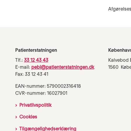
Afgørelse
Patienterstatningen
Københav
Tlf.:
33 12 43 43
Kalvebod 
E-mail:
pebl@patienterstatningen.dk
1560 Køb
Fax: 33 12 43 41
EAN-nummer: 5790002316418
CVR-nummer: 16027901
Privatlivspolitik
Cookies
Tilgængelighedserklæring