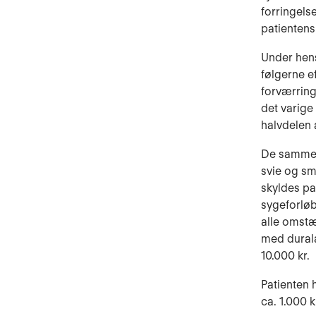
forringels
patientens 
Under hens
følgerne e
forværring
det varige
halvdelen 
De samme 
svie og sm
skyldes pa
sygeforløb
alle omstæ
med duralæ
10.000 kr.
Patienten h
ca. 1.000 k