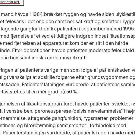
lser efter KEL
 mand havde i 1984 brækket ryggen og havde siden ulykkesti
et følesans i det ene ben samt nedsat kraft og smerter i rygg
ftagende gangfunktion fik patienten i september måned 1995 
ed fjernelse af et ved et tidligere indgreb indsat fiksationsap
e med fjernelsen af apparaturet kom der en rift i den hårde
nde. Efter operationen havde patienten moderate føleudfald
et ene ben samt indskrænket muskelkraft.
ingen af patientens varige mén som følge af patientskaden v
ligt vanskeligt at adskille følgerne efter grundsygdommen o
entskaden. Patienterstatningen vurderede, at patientens samle
fastsættes til en méngrad på 50 %.
fjernelsen af fiksationsapparaturet havde patienten svækket f
ft i venstre ben, peroneusparese (delvis nervelammelse) i hø
rnemmelse, aftagende gangfunktion, rygsmerter, problemer
ontinens og blæretømning samt smerter i forbindelse med
n. Patienterstatningen vurderede, at patientskaden havde med