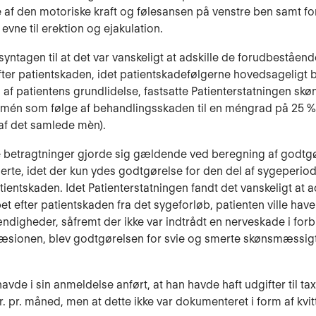
e af den motoriske kraft og følesansen på venstre ben samt fo
evne til erektion og ejakulation.
yntagen til at det var vanskeligt at adskille de forudbeståend
fter patientskaden, idet patientskadefølgerne hovedsageligt b
 af patientens grundlidelse, fastsatte Patienterstatningen s
 mén som følge af behandlingsskaden til en méngrad på 25 % 
af det samlede mèn).
betragtninger gjorde sig gældende ved beregning af godtgø
erte, idet der kun ydes godtgørelse for den del af sygeperio
tientskaden. Idet Patienterstatningen fandt det vanskeligt at a
et efter patientskaden fra det sygeforløb, patienten ville have
ndigheder, såfremt der ikke var indtrådt en nerveskade i for
sionen, blev godtgørelsen for svie og smerte skønsmæssigt f
avde i sin anmeldelse anført, at han havde haft udgifter til ta
r. pr. måned, men at dette ikke var dokumenteret i form af kvit