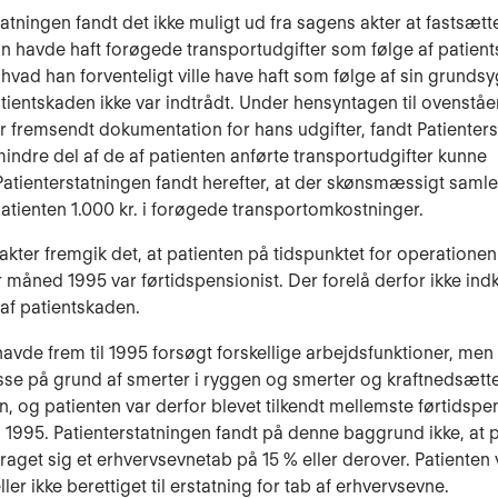
atningen fandt det ikke muligt ud fra sagens akter at fastsætte,
 havde haft forøgede transportudgifter som følge af patient
l, hvad han forventeligt ville have haft som følge af sin grund
tientskaden ikke var indtrådt. Under hensyntagen til ovenstå
ar fremsendt dokumentation for hans udgifter, fandt Patienters
mindre del af de af patienten anførte transportudgifter kunne
 Patienterstatningen fandt herefter, at der skønsmæssigt saml
patienten 1.000 kr. i forøgede transportomkostninger.
akter fremgik det, at patienten på tidspunktet for operationen 
måned 1995 var førtidspensionist. Der forelå derfor ikke in
af patientskaden.
havde frem til 1995 forsøgt forskellige arbejdsfunktioner, me
sse på grund af smerter i ryggen og smerter og kraftnedsætte
n, og patienten var derfor blevet tilkendt mellemste førtidspe
995. Patienterstatningen fandt på denne baggrund ikke, at 
aget sig et erhvervsevnetab på 15 % eller derover. Patienten 
ler ikke berettiget til erstatning for tab af erhvervsevne.