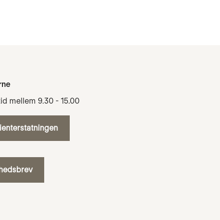
rne
tid mellem 9.30 - 15.00
tienterstatningen
yhedsbrev