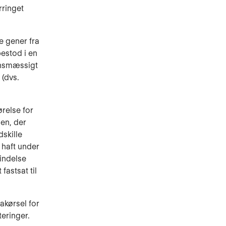
rringet
e gener fra
estod i en
kønsmæssigt
(dvs.
relse for
den, der
dskille
 haft under
bindelse
astsat til
xakørsel for
teringer.