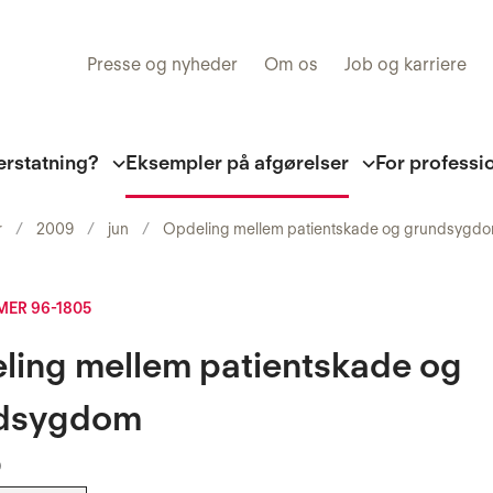
Presse og nyheder
Om os
Job og karriere
erstatning?
Eksempler på afgørelser
For professi
r
2009
jun
Opdeling mellem patientskade og grundsygd
ER 96-1805
ling mellem patientskade og
dsygdom
9