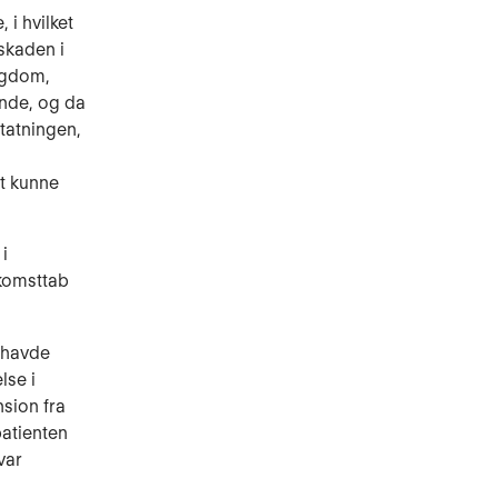
 i hvilket
skaden i
sygdom,
ende, og da
tatningen,
et kunne
i
dkomsttab
n havde
lse i
nsion fra
patienten
var