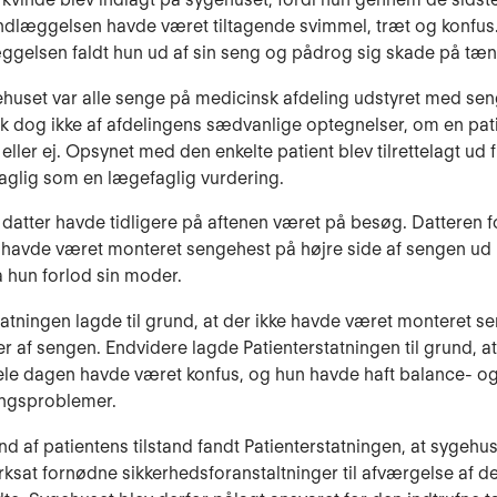
indlæggelsen havde været tiltagende svimmel, træt og konfu
æggelsen faldt hun ud af sin seng og pådrog sig skade på tæ
ehuset var alle senge på medicinsk afdeling udstyret med se
k dog ikke af afdelingens sædvanlige optegnelser, om en pat
eller ej. Opsynet med den enkelte patient blev tilrettelagt ud f
aglig som en lægefaglig vurdering.
 datter havde tidligere på aftenen været på besøg. Datteren f
e havde været monteret sengehest på højre side af sengen u
a hun forlod sin moder.
tatningen lagde til grund, at der ikke havde været monteret se
r af sengen. Endvidere lagde Patienterstatningen til grund, at
hele dagen havde været konfus, og hun havde haft balance- o
ingsproblemer.
d af patientens tilstand fandt Patienterstatningen, at sygehus
ksat fornødne sikkerhedsforanstaltninger til afværgelse af de