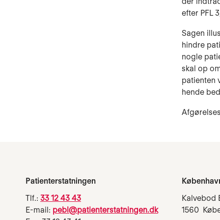
der indtrå
efter PFL 3
Sagen illu
hindre pat
nogle pati
skal op om
patienten 
hende beds
Afgørelses
Patienterstatningen
Københav
Tlf.:
33 12 43 43
Kalvebod 
E-mail:
pebl@patienterstatningen.dk
1560 Køb