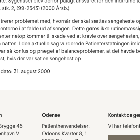
dte. Sygehuset blev derfor pålagt ansvaret for den indtrufne 
, stk. 2, (99-2543) (2000 Årsb.).
strerer problemet med, hvornår der skal sættes sengeheste op
ienterne i at falde ud af sengen. Dette gøres ikke rutinemæssi
enter netop kommer til skade ved at kravle over sengehesten,
 natten. I den aktuelle sag vurderede Patienterstatningen imidl
var så konfus og præget af balanceproblemer, at det havde b
t, hvis der var sat en sengehest op.
dato: 31. august 2000
n
Odense
Kontakt os ge
Brygge 45
Patienthenvendelser:
Vi har telefon
enhavn V
Odeons Kvarter 8, 1.