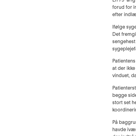
forud for 
efter indl
Ifølge syg
Det fremgi
sengehest 
sygeplejef
Patientens
at der ikk
vinduet, d
Patienters
begge side
stort set 
koordiner
På baggrun
havde ivær