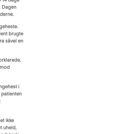
s. Dagen
nderne.
ngeheste.
ient brugte
ra såvel en
orklarede,
d mod
ngehest i
 patienten
g
et ikke
t uheld,