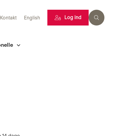
Log ind
Kontakt
English
onelle
e 14 dage