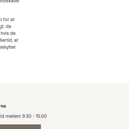
tandskade
 for at
gt, da
 hvis de
ertid, at
eskyttet
rne
tid mellem 9.30 - 15.00