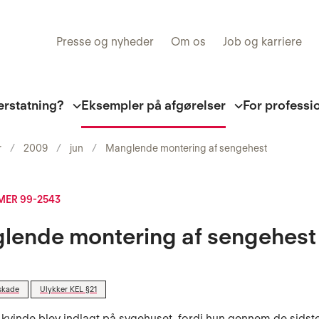
Presse og nyheder
Om os
Job og karriere
erstatning?
Eksempler på afgørelser
For professi
r
2009
jun
Manglende montering af sengehest
ER 99-2543
lende montering af sengehest
skade
Ulykker KEL §21
 kvinde blev indlagt på sygehuset, fordi hun gennem de sidst