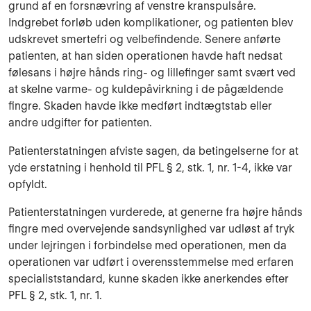
grund af en forsnævring af venstre kranspulsåre.
Indgrebet forløb uden komplikationer, og patienten blev
udskrevet smertefri og velbefindende. Senere anførte
patienten, at han siden operationen havde haft nedsat
følesans i højre hånds ring- og lillefinger samt svært ved
at skelne varme- og kuldepåvirkning i de på­gældende
fingre. Skaden havde ikke medført indtægtstab eller
andre udgifter for patienten.
Patienterstatningen afviste sagen, da betingelserne for at
yde erstatning i henhold til PFL § 2, stk. 1, nr. 1-4, ikke var
opfyldt.
Patienterstatningen vurderede, at generne fra højre hånds
fingre med overvejende sandsynlig­hed var udløst af tryk
under lejringen i forbindelse med operationen, men da
operationen var udført i overensstemmelse med erfaren
specialiststandard, kunne skaden ikke anerkendes efter
PFL § 2, stk. 1, nr. 1.