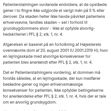
Patienterstatningen vurderede endvidere, at de opståede
gener i to fingre ikke udgjorde et va­rigt mén på 5 % eller
derover. Da skaden heller ikke havde påvirket patientens
erhvervs­evne, fandtes skaden – set i forhold til
grundsygdommens alvor - ikke at opfylde alvorlig­
hedskriteriet i PFL § 2, stk. 1, nr. 4.
Afgørelsen er baseret på en fortolkning af Højesterets
ovennævnte dom af 20. august 2001 (U 2001.2319 H), hvor
en lejringsskade med alvorlige konsekvenser for
patienten blev anerkendt efter PFL § 2, stk. 1, nr. 4.
Det er Patienterstatningens vurdering, at dommen må
forstås således, at en lejringsskade, der kun medfører
beskedne gener og ingen erhvervsmæssige
konsekvenser for patienten, ikke opfylder betingelserne
for anerkendelse efter PFL § 2, stk. 1, nr. 4, hvis der er tale
om en al­vorlig grundsygdom.