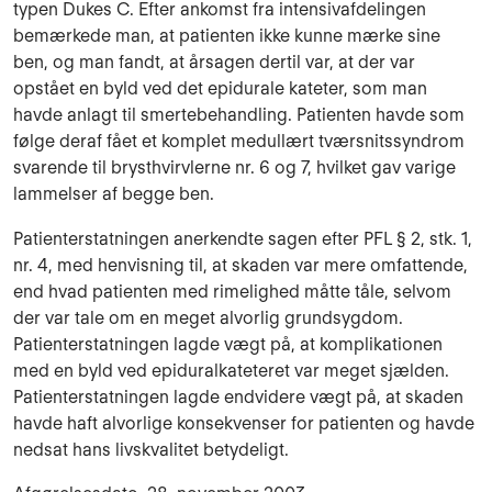
typen Dukes C. Efter ankomst fra intensivafdelingen
bemærkede man, at patienten ikke kunne mærke sine
ben, og man fandt, at årsagen dertil var, at der var
opstået en byld ved det epidurale kateter, som man
havde anlagt til smertebehandling. Patienten havde som
følge deraf fået et komplet medullært tværsnitssyndrom
svarende til brysthvirvlerne nr. 6 og 7, hvilket gav varige
lammelser af begge ben.
Patienterstatningen anerkendte sagen efter PFL § 2, stk. 1,
nr. 4, med henvisning til, at skaden var mere omfattende,
end hvad patienten med rimelighed måtte tåle, selvom
der var tale om en meget alvorlig grundsygdom.
Patienterstatningen lagde vægt på, at komplikationen
med en byld ved epiduralkateteret var meget sjælden.
Patienterstatningen lagde endvidere vægt på, at skaden
havde haft alvorlige konsekvenser for patienten og havde
nedsat hans livskvalitet betydeligt.