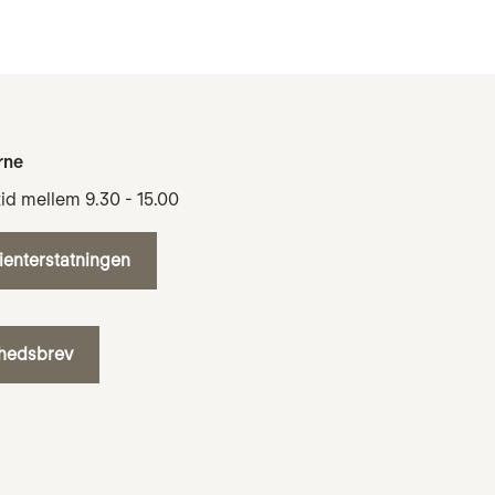
rne
tid mellem 9.30 - 15.00
tienterstatningen
yhedsbrev