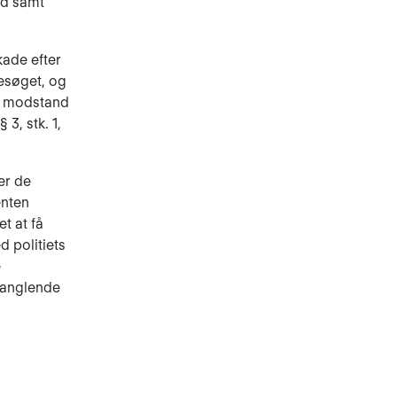
ed samt
kade efter
besøget, og
e mod­stand
3, stk. 1,
er de
enten
t at få
d politiets
e
 manglende