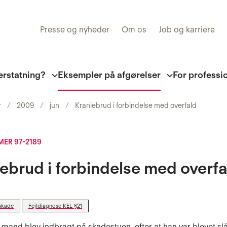
Presse og nyheder
Om os
Job og karriere
erstatning?
Eksempler på afgørelser
For professi
r
2009
jun
Kraniebrud i forbindelse med overfald
ER 97-2189
ebrud i forbindelse med overfa
skade
Fejldiagnose KEL §21
 mand blev indbragt på skadestuen, efter at han var blevet sl