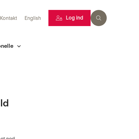
Log ind
Kontakt
English
onelle
ld
ået ned.