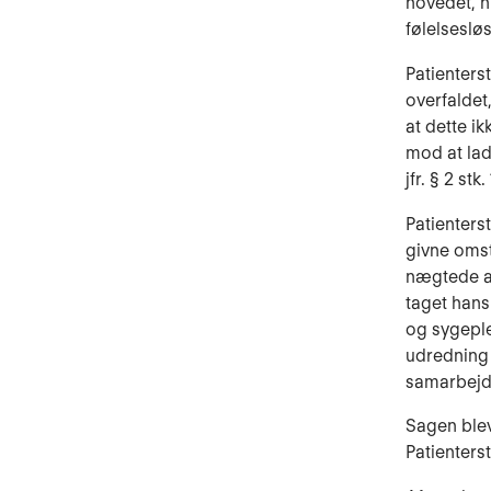
hovedet, h
følelsesløsh
Patienters
overfal­de
at dette i
mod at lade
jfr. § 2 stk. 
Patienters
givne omst
nægtede at
taget hans
og sygeple
udredning 
samarbejd
Sagen blev
Patienters