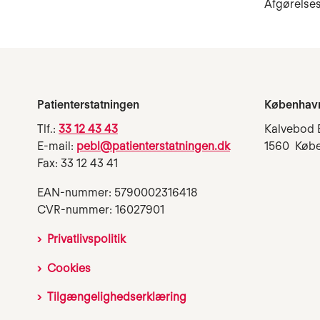
Afgørelses
Patienterstatningen
Københav
Tlf.:
33 12 43 43
Kalvebod 
E-mail:
pebl@patienterstatningen.dk
1560 Køb
Fax: 33 12 43 41
EAN-nummer: 5790002316418
CVR-nummer: 16027901
Privatlivspolitik
Cookies
Tilgængelighedserklæring