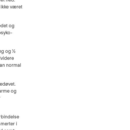
 ikke været
edet og
psyko­
ng og ½
dvidere
han normal
bedøvet.
 arme og
r
orbindelse
smerter i