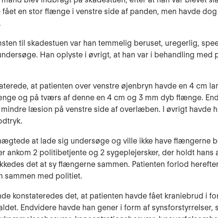
fået en stor flænge i venstre side af panden, men havde dog
.
ten til skadestuen var han temmelig beruset, uregerlig, spe
un­dersøge. Han oplyste i øvrigt, at han var i behandling med 
terede, at patienten over venstre øjenbryn havde en 4 cm la
ænge og på tværs af denne en 4 cm og 3 mm dyb flænge. En
mindre læ­sion på venstre side af over­læben. I øvrigt havde 
odtryk.
nægtede at lade sig undersøge og ville ikke have flængerne 
er ankom 2 politibetjente og 2 sygeplejersker, der holdt hans
kkedes det at sy flængerne sammen. Patienten forlod herefte
n sammen med politiet.
nde konstateredes det, at patienten havde fået kranie­brud i f
ldet. Endvidere havde han gener i form af synsforstyrrelser, 