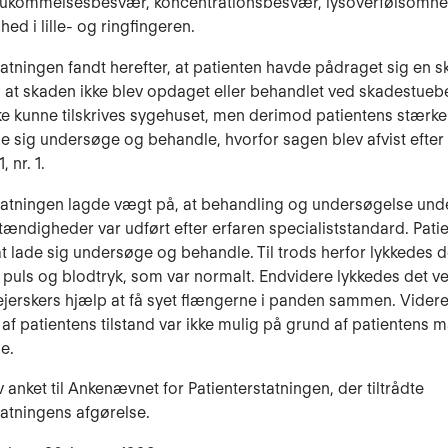
ukommel­sesbe­svær, koncentrations­besvær, lysoverfølsomh
ed i lille- og ring­finge­ren.
tatningen fandt herefter, at patienten havde pådraget sig en s
t, at skaden ikke blev opdaget eller behandlet ved skadestue
kke kunne tilskri­ves sygehuset, men derimod patientens stærk
 sig un­dersøge og be­handle, hvorfor sagen blev afvist efter § 
1, nr. 1.
tatningen lagde vægt på, at behandling og undersøgelse und
æn­dig­heder var udført efter erfaren specialiststandard. Pati
 lade sig under­søge og behandle. Til trods herfor lykkedes de
 puls og blodtryk, som var normalt. Endvidere lykkedes det ve
jer­skers hjælp at få syet flængerne i panden sammen. Vider
af patientens tilstand var ikke mulig på grund af patien­tens
e.
 anket til Ankenævnet for Patienterstatningen, der tiltrådte
tatningens afgørelse.