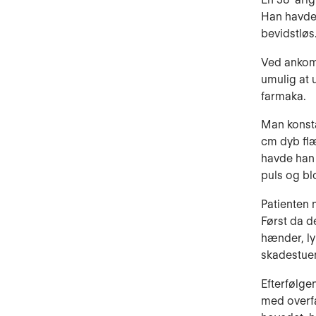
Han havde 
be­vidstløs
Ved ankoms
umulig at 
farmaka.
Man konsta
cm dyb fl
havde han 
puls og bl
Patienten 
Først da d
hænder, ly
skadestue
Efterfølge
med overfa