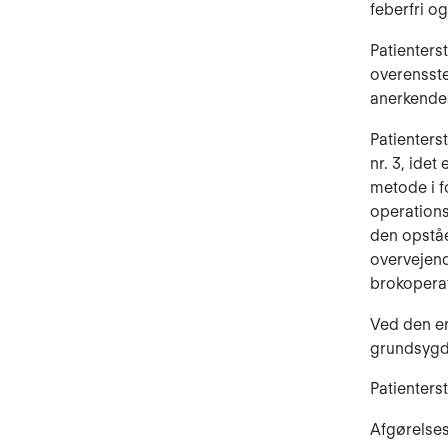
feberfri og
Patienters
overensste
anerkendes 
Patienterst
nr. 3, ide
metode i f
operations
den opståe
overvejend
brokoperat
Ved den er
grundsygdo
Patienters
Afgørelses