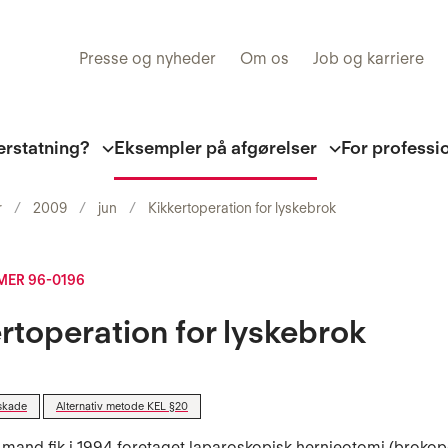
Presse og nyheder
Om os
Job og karriere
erstatning?
Eksempler på afgørelser
For professi
r
2009
jun
Kikkertoperation for lyskebrok
ER 96-0196
rtoperation for lyskebrok
skade
Alternativ metode KEL §20
 mand fik i 1994 foretaget laparoskopisk hernieotomi (brokop