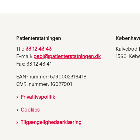
Patienterstatningen
Københav
Tlf.:
33 12 43 43
Kalvebod 
E-mail:
pebl@patienterstatningen.dk
1560 Køb
Fax: 33 12 43 41
EAN-nummer: 5790002316418
CVR-nummer: 16027901
Privatlivspolitik
Cookies
Tilgængelighedserklæring