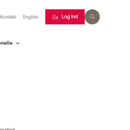
Log ind
Kontakt
English
onelle
eration