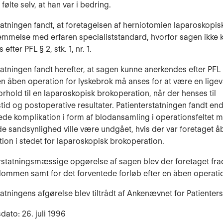
 følte selv, at han var i bedring.
tatningen fandt, at foretagelsen af herniotomien laparoskopisk
m­melse med erfaren specialiststandard, hvorfor sagen ikke 
efter PFL § 2, stk. 1, nr. 1.
atningen fandt herefter, at sagen kunne anerkendes efter PFL § 
t en åben operation for lyskebrok må anses for at være en lig
orhold til en la­paroskopisk brokoperation, når der henses til
tid og postoperative resultater. Pati­enterstatningen fandt end
de komplikation i form af blodansamling i ope­rationsfeltet 
e sandsynlighed ville være undgået, hvis der var foretaget å
ion i stedet for laparoskopisk brokoperation.
statningsmæssige opgørelse af sagen blev der foretaget fra
m­men samt for det forventede forløb efter en åben operati
tatningens afgørelse blev tiltrådt af Ankenævnet for Patienter
dato: 26. juli 1996