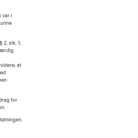
 var i
kunne
2, stk. 1,
eværdig
videre, at
med
ben
drag for
on.
statningen.