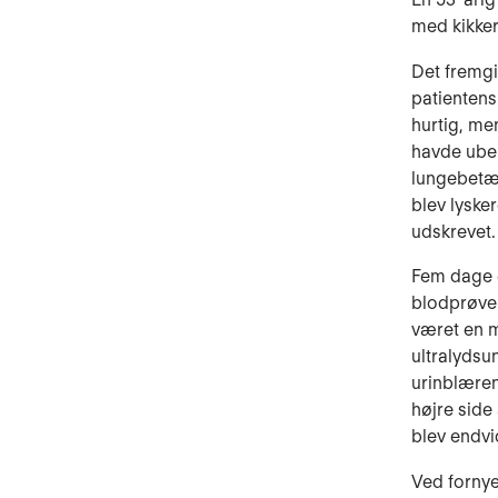
med kikker
Det fremgi
patientens
hurtig, me
havde ubeh
lungebetæn
blev lyske
udskrevet.
Fem dage e
blodprøve 
været en m
ultralydsu
urinblæren
højre side
blev endvi
Ved fornye