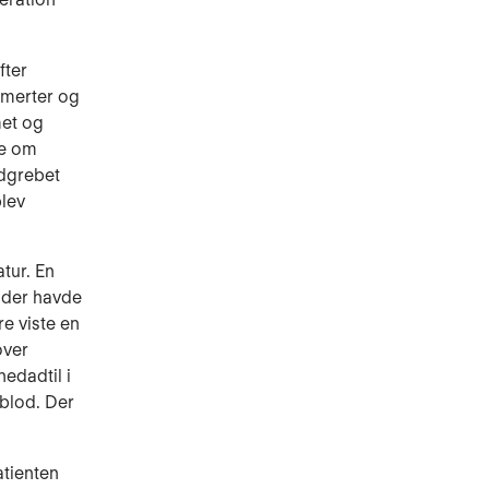
fter
smerter og
met og
ke om
ndgrebet
blev
tur. En
t der havde
re viste en
over
edadtil i
 blod. Der
atienten