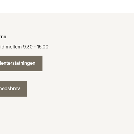
rne
tid mellem 9.30 - 15.00
tienterstatningen
yhedsbrev