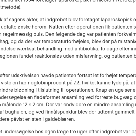
t­metode).
k af sagens akter, at indgrebet blev foretaget laparoskopisk e
 udtalte ønske herom. Natten efter operationen fik patienten 
n regelmæssig puls. Den følgende dag var patienten forkval
ag, og da der var temperaturforhø­jelse, blev der på mistan
delse iværksat behandling med antibiotika. To dage efter i
regionen fundet reaktionsløs uden misfarvning, og patienten 
fter udskrivelsen havde patienten fortsat let forhøjet tempera
vi­ste en hæmoglobinprocent på 7,3, hvilket kunne tyde på, a
indre blød­ning i tilslutning til operationen. Knap en uge sene
ndersøgelse en flade­formet ansamling ved forreste bugvæg 
 målende 12 x 2 cm. Der var endvidere en mindre ansamling n
 af bughulen, og ved finnålspunktur blev der udtømt gammelt
dere påvist en sten i galdeblæren.
t undersøgelse hos egen læge tre uger efter indgrebet var p