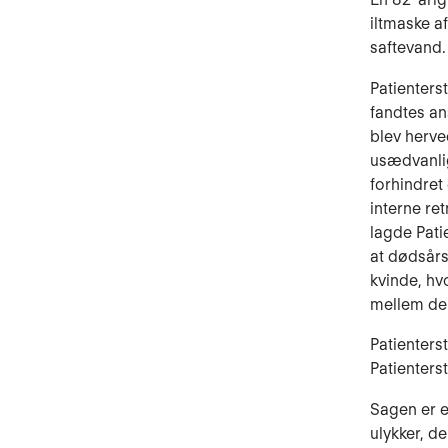
iltmaske a
saftevand.
Patienters
fandtes an
blev herve
usædvanli
forhindret
interne re
lagde Pati
at dødsår
kvinde, h
mellem de
Patienters
Patienters
Sagen er e
ulykker, d