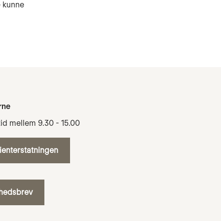
e kunne
rne
tid mellem 9.30 - 15.00
tienterstatningen
yhedsbrev