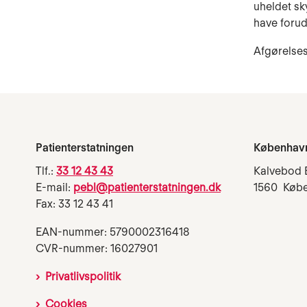
uheldet sk
have foruds
Afgørelses
Patienterstatningen
Københav
Tlf.:
33 12 43 43
Kalvebod 
E-mail:
pebl@patienterstatningen.dk
1560 Køb
Fax: 33 12 43 41
EAN-nummer: 5790002316418
CVR-nummer: 16027901
Privatlivspolitik
Cookies