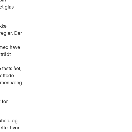
et glas
ikke
regler. Der
rmed have
rtrådt
fastslået,
æftede
sammenhæng
 for
 uheld og
ette, hvor