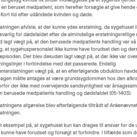
f en beruset medpatient, som herefter forsøgte at give hende 
 Kort tid efter udåndede kvinden og døde.
tatningen afviste, at der kunne ydes erstatning, da sygehuset 
svarlig for dødsfaldet efter de almindelige erstatningsretlige 
d lagt vægt på, at den berusede medpatients handling var så
g, at sygehuspersonalet ikke kunne have forudset den og de
 episoden. Der blev desuden lagt vægt på, at der ikke var ove
tningslinjer i forbindelse med det passerede. Endelig
enterstatningen vægt på, at en efterfølgende obduktion havde 
sagen måtte antages at være grundsygdommen hos den afkr
vorfor der ikke med overvejende sandsynlighed var årsags
n berusede medpatients handling og dødsfaldet (05-1403).
tatningens afgørelse blev efterfølgende tiltrådt af Ankenævnet
tatningen.
t eksempel på, at sygehuset kun kan drages til ansvar for de
e kunne have forudset og forsøgt at forhindre. I tilfælde som d