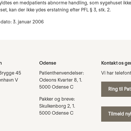
yldtes en medpatients abnorme handling, som sygehuset ikk
et, kan der ikke ydes erstatning efter PFL § 3, stk. 2.
dato: 3. januar 2006
n
Odense
Kontakt os ge
Brygge 45
Patienthenvendelser:
Vi har telefon
enhavn V
Odeons Kvarter 8, 1.
5000 Odense C
Ring til Pa
Pakker og breve:
Skulkenborg 2, 1.
5000 Odense C
Tilmeld n