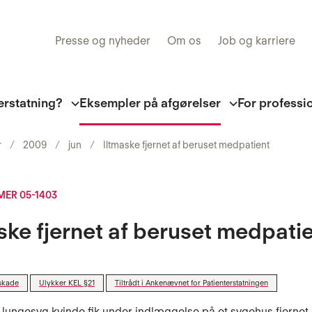
Presse og nyheder
Om os
Job og karriere
erstatning?
Eksempler på afgørelser
For professi
r
2009
jun
Iltmaske fjernet af beruset medpatient
ER 05-1403
ske fjernet af beruset medpati
skade
Ulykker KEL §21
Tiltrådt i Ankenævnet for Patienterstatningen
 lungesyg kvinde fik under indlæggelse på et sygehus fjernet 