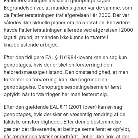
Patienterstatningen afviste at genoptage sagen.
Begrundelsen var, at mandens gener var de samme, som
da Patienterstatningen traf afgørelsen i år 2000. Der var
således ikke aktuelle planer om en operation. Endvidere
havde Patienterstatningen allerede ved afgørelsen i 2000
lagt til grund, at manden ikke kunne fortsætte i
knæbelastende arbejde.
Efter den tidligere EAL § 11 (1984-loven) kan en sag kun
genoptages, hvis der er sket en forværring i den
helbredsmæssige tilstand. Den omstændighed, at man
forventer en forværring, kan ikke begrunde en
genoptagelse. Genoptagelsesbetingelserne er først
opfyldt, når forværringen har manifesteret sig.
Efter den gældende EAL § 11 (2001-loven) kan en sag
genoptages, hvis der sker en væsentlig ændring af de
faktiske omstændigheder. Efter denne bestemmelse
gælder det tilsvarende, at betingelserne først er opfyldt,
når ændringen faktisk er indtrådt. Det er ikke nok, at der