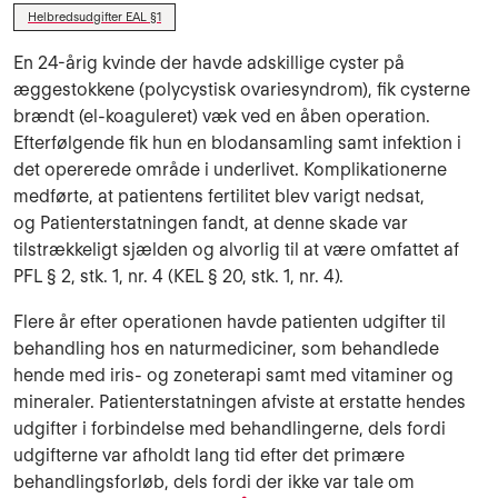
Helbredsudgifter EAL §1
En 24-årig kvinde der havde adskillige cyster på
æggestokkene (polycystisk ovariesyndrom), fik cysterne
brændt (el-koaguleret) væk ved en åben operation.
Efterfølgende fik hun en blodansamling samt infektion i
det opererede område i underlivet. Komplikationerne
medførte, at patientens fertilitet blev varigt nedsat,
og Patienterstatningen fandt, at denne skade var
tilstrækkeligt sjælden og alvorlig til at være omfattet af
PFL § 2, stk. 1, nr. 4 (KEL § 20, stk. 1, nr. 4).
Flere år efter operationen havde patienten udgifter til
behandling hos en naturmediciner, som behandlede
hende med iris- og zoneterapi samt med vitaminer og
mineraler. Patienterstatningen afviste at erstatte hendes
udgifter i forbindelse med behandlingerne, dels fordi
udgifterne var afholdt lang tid efter det primære
behandlingsforløb, dels fordi der ikke var tale om