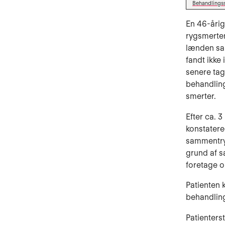
Behandlings
En 46-årig
rygsmerter
lænden sa
fandt ikke
senere tag
behandling
smerter.
Efter ca. 
konstatere
sammentryk
grund af s
foretage o
Patienten 
behandlin
Patienterst