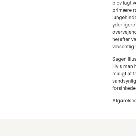
blev lagt 
primære rø
lungehinde
yderligere
overvejend
herefter v
væsentlig 
Sagen illus
Hvis man 
muligt at 
sandsynlig
forsinkede
Afgørelse