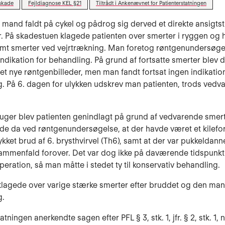
skade
Fejldiagnose KEL §21
Tiltrådt i Ankenævnet for Patienterstatningen
 mand faldt på cykel og pådrog sig derved et direkte ansigt
. På skadestuen klagede patienten over smerter i ryggen og h
mt smerter ved vejrtrækning. Man foretog røntgenundersøge
 indikation for behandling. På grund af fortsatte smerter blev 
et nye røntgenbilleder, men man fandt fortsat ingen indikation
. På 6. dagen for ulykken udskrev man patienten, trods vedv
3 uger blev patienten genindlagt på grund af vedvarende smer
de da ved røntgenundersøgelse, at der havde været et kilefo
ket brud af 6. brysthvirvel (Th6), samt at der var pukkeldann
ammenfald forover. Det var dog ikke på daværende tidspunkt 
peration, så man måtte i stedet ty til konservativ behandling.
klagede over varige stærke smerter efter bruddet og den ma
g.
atningen anerkendte sagen efter PFL § 3, stk. 1, jfr. § 2, stk. 1, n