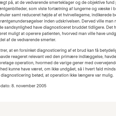
vægt på, at de vedvarende smerteklager og de objektive fund
ntgenbilleder, som viste fortætning af lungerne og væske i 
huler samt reduceret højde af et hvirvellegeme, indikerede b
 røntgenundersøgelser inden udskrivelsen. Derved ville man
e sandsynlighed have diagnosticeret bruddet tidligere. Det 
æret muligt at operere patienten, hvorved man ville have und
del af de vedvarende smerter.
trer, at en forsinket diagnosticering af et brud kan få betydeli
havde reageret relevant ved den primære indlæggelse, havde
foretage operation, hvormed de varige gener med overvejend
hed kunne have været, om ikke undgået, så i hvert fald minds
 diagnosticering betød, at operation ikke længere var mulig.
sdato: 8. november 2005