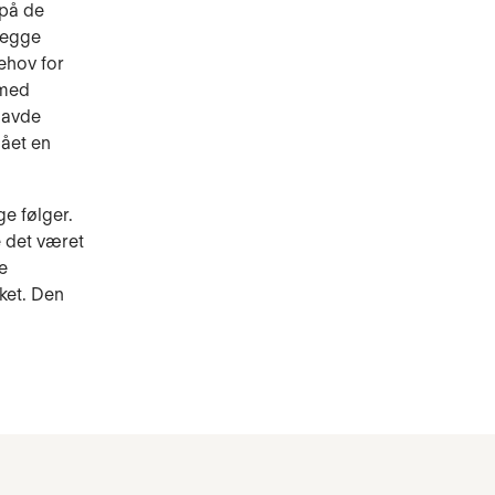
 på de
begge
ehov for
 med
havde
gået en
ge følger.
 det været
e
ket. Den