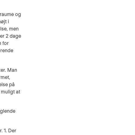
straume og
øjt i
lse, men
der 2 dage
 for
arende
ter. Man
rmet,
else på
muligt at
nglende
r. 1. Der