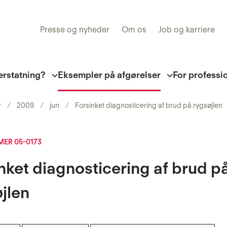
Presse og nyheder
Om os
Job og karriere
erstatning?
Eksempler på afgørelser
For professi
r
2009
jun
Forsinket diagnosticering af brud på rygsøjlen
ER 05-0173
nket diagnosticering af brud p
jlen