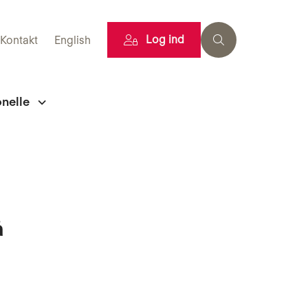
Log ind
Kontakt
English
onelle
å