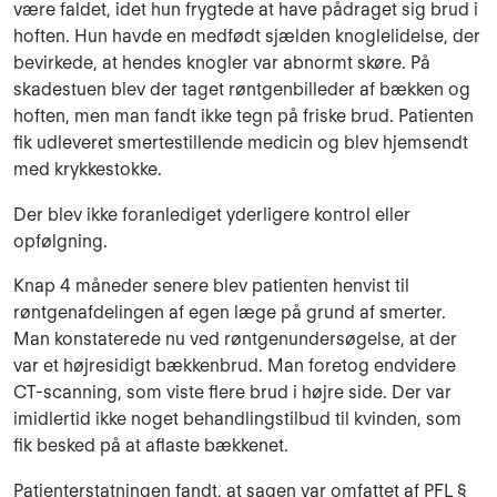
være faldet, idet hun frygtede at have pådraget sig brud i
hoften. Hun havde en medfødt sjælden knoglelidelse, der
bevirkede, at hendes knogler var abnormt skøre. På
skadestuen blev der taget røntgenbilleder af bækken og
hoften, men man fandt ikke tegn på friske brud. Patienten
fik udleveret smertestillende medi­cin og blev hjemsendt
med krykkestokke.
Der blev ikke foranlediget yderligere kontrol eller
opfølgning.
Knap 4 måneder senere blev patienten henvist til
røntgenafdelingen af egen læge på grund af smerter.
Man konstaterede nu ved røntgenundersøgelse, at der
var et højresidigt bækkenbrud. Man foretog endvidere
CT-scanning, som viste flere brud i højre side. Der var
imidlertid ikke noget behandlingstilbud til kvinden, som
fik besked på at aflaste bækkenet.
Patienterstatningen fandt, at sagen var omfattet af PFL §