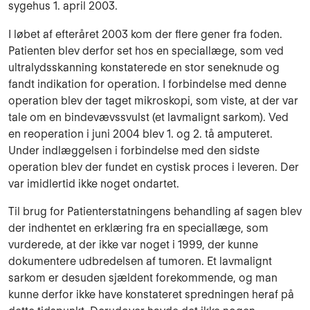
sygehus 1. april 2003.
I løbet af efteråret 2003 kom der flere gener fra foden.
Patienten blev derfor set hos en speciallæge, som ved
ultralydsskanning konstaterede en stor seneknude og
fandt indikation for operation. I forbindelse med denne
operation blev der taget mikroskopi, som viste, at der var
tale om en bindevævssvulst (et lavmalignt sarkom). Ved
en reoperation i juni 2004 blev 1. og 2. tå amputeret.
Under indlæggelsen i forbindelse med den sidste
operation blev der fundet en cystisk proces i leveren. Der
var imidlertid ikke noget ondartet.
Til brug for Patienterstatningens behandling af sagen blev
der indhentet en erklæring fra en speciallæge, som
vurderede, at der ikke var noget i 1999, der kunne
dokumentere udbredelsen af tumoren. Et lavmalignt
sarkom er desuden sjældent forekommende, og man
kunne derfor ikke have konstateret spredningen heraf på