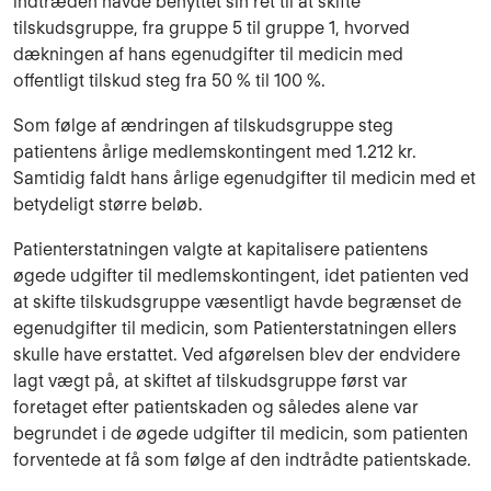
indtræden havde benyttet sin ret til at skifte
tilskudsgruppe, fra gruppe 5 til gruppe 1, hvorved
dækningen af hans egenudgifter til medicin med
offentligt tilskud steg fra 50 % til 100 %.
Som følge af ændringen af tilskudsgruppe steg
patientens årlige medlemskontingent med 1.212 kr.
Samtidig faldt hans årlige egenudgifter til medicin med et
betydeligt større beløb.
Patienterstatningen valgte at kapitalisere patientens
øgede udgifter til medlemskontingent, idet patienten ved
at skifte tilskudsgruppe væsentligt havde begrænset de
egenudgifter til medicin, som Patienterstatningen ellers
skulle have erstattet. Ved afgørelsen blev der endvidere
lagt vægt på, at skiftet af tilskudsgruppe først var
foretaget efter patientskaden og således alene var
begrundet i de øgede udgifter til medicin, som patienten
forventede at få som følge af den indtrådte patientskade.