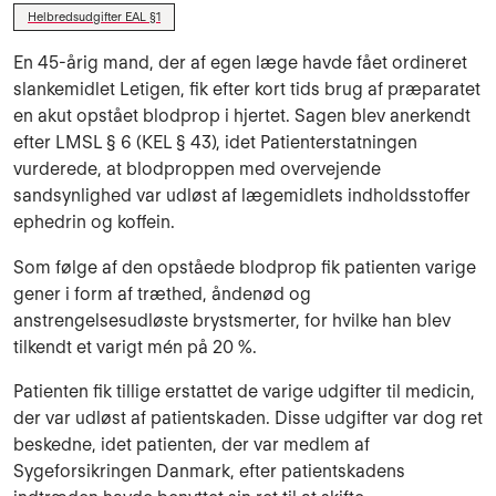
Helbredsudgifter EAL §1
En 45-årig mand, der af egen læge havde fået ordineret
slankemidlet Letigen, fik efter kort tids brug af præparatet
en akut opstået blodprop i hjertet. Sagen blev anerkendt
efter LMSL § 6 (KEL § 43), idet Patienterstatningen
vurderede, at blodproppen med overvejende
sandsynlighed var udløst af lægemidlets indholdsstoffer
ephedrin og koffein.
Som følge af den opståede blodprop fik patienten varige
gener i form af træthed, åndenød og
anstrengelsesudløste brystsmerter, for hvilke han blev
tilkendt et varigt mén på 20 %.
Patienten fik tillige erstattet de varige udgifter til medicin,
der var udløst af patientskaden. Disse udgifter var dog ret
beskedne, idet patienten, der var medlem af
Sygeforsikringen Danmark, efter patientskadens